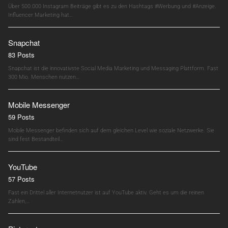
Über 500.000 Instagram Beiträge gibt es zu den Hashtags #Werbung und #Anzeige.
Influencer Marketing hat…
Snapchat
83 Posts
Snapchat ist die innovativste Social Media Marketing und Messaging Plattform. Fast
300 Mio. Menschen nutzen…
Mobile Messenger
59 Posts
Mobile Messenger befinden sich auf dem gleichen Level wie soziale Netzwerke. Sie
sind fest Bestandteil…
YouTube
57 Posts
Fast ein Drittel aller Internetnutzer ist auf YouTube aktiv. Geht es um die reinen
Zahlen,…