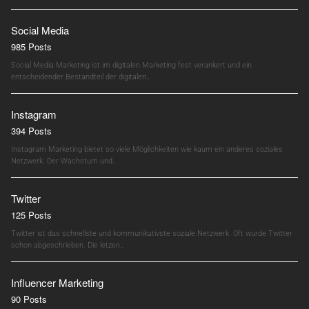
Social Media
985 Posts
Social Media Marketing ist im digitalen Marketing fest verankert und ein
entscheidender Bestandteil der digitalen…
Instagram
394 Posts
Instagram Marketing bietet so viele Möglichkeiten wie kaum ein anderes soziales
Netzwerk. Der Wachstum und…
Twitter
125 Posts
Twitter ist das schnellste und kommunikativste soziale Netzwerk. Oft wurde Twitter
schon abgeschrieben. Die letzen…
Influencer Marketing
90 Posts