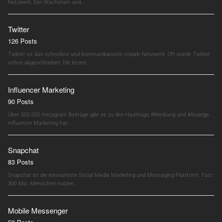
Netzwerk. Der Wachstum und…
Twitter
126 Posts
Twitter ist das schnellste und kommunikativste soziale Netzwerk. Oft wurde Twitter
schon abgeschrieben. Die letzen…
Influencer Marketing
90 Posts
Über 500.000 Instagram Beiträge gibt es zu den Hashtags #Werbung und #Anzeige.
Influencer Marketing hat…
Snapchat
83 Posts
Snapchat ist die innovativste Social Media Marketing und Messaging Plattform. Fast
300 Mio. Menschen nutzen…
Mobile Messenger