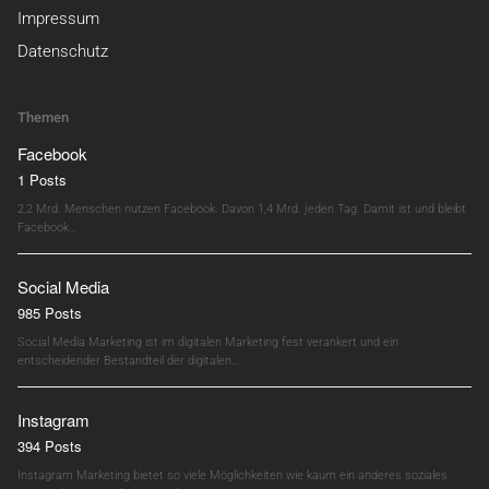
Impressum
Datenschutz
Themen
Facebook
1 Posts
2,2 Mrd. Menschen nutzen Facebook. Davon 1,4 Mrd. jeden Tag. Damit ist und bleibt
Facebook…
Social Media
985 Posts
Social Media Marketing ist im digitalen Marketing fest verankert und ein
entscheidender Bestandteil der digitalen…
Instagram
394 Posts
Instagram Marketing bietet so viele Möglichkeiten wie kaum ein anderes soziales