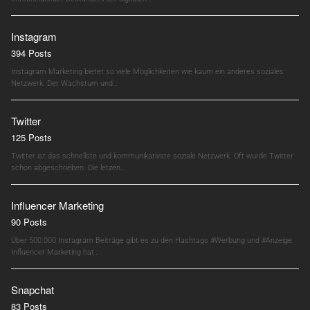
Instagram
394 Posts
Instagram Marketing bietet so viele Möglichkeiten wie kaum ein anderes soziales
Netzwerk. Der Wachstum und…
Twitter
125 Posts
Twitter ist das schnellste und kommunikativste soziale Netzwerk. Oft wurde Twitter
schon abgeschrieben. Die letzen…
Influencer Marketing
90 Posts
Über 500.000 Instagram Beiträge gibt es zu den Hashtags #Werbung und #Anzeige.
Influencer Marketing hat…
Snapchat
83 Posts