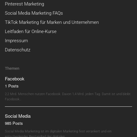
Pinterest Marketing
Social Media Marketing FAQs
TikTok Marketing für Marken und Unternehmen
Leitfaden für Online-Kurse
Impressum
Datenschutz
Themen
Facebook
1 Posts
2,2 Mrd. Menschen nutzen Facebook. Davon 1,4 Mrd. jeden Tag. Damit ist und bleibt
Facebook…
Social Media
985 Posts
Social Media Marketing ist im digitalen Marketing fest verankert und ein
entscheidender Bestandteil der digitalen…