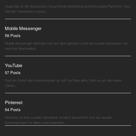
Snapchat ist die innovativste Social Media Marketing und Messaging Plattform. Fast
300 Mio. Menschen nutzen…
Mobile Messenger
59 Posts
Mobile Messenger befinden sich auf dem gleichen Level wie soziale Netzwerke. Sie
sind fest Bestandteil…
YouTube
57 Posts
Fast ein Drittel aller Internetnutzer ist auf YouTube aktiv. Geht es um die reinen
Zahlen,…
Pinterest
54 Posts
Pinterest ist kein soziales Netzwerk, sondern bezeichnet sich als visuelle
Suchmaschine für Ideen und Inspiration.…