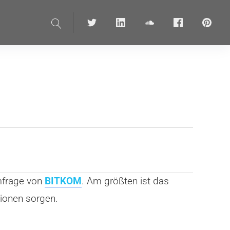
Suche
Twitter
linkedin
soundcloud
Facebook
pinteres
mfrage von
BITKOM
. Am größten ist das
tionen sorgen.