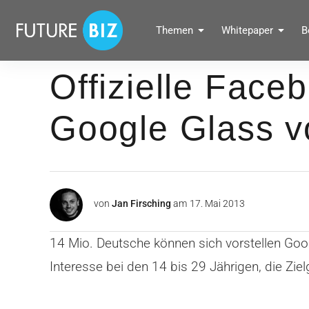
Inhalte
überspringen
FUTUREBIZ
Themen
Whitepaper
B
Social Media Marketing Blog für Unternehmen by BRANDPUNKT
Offizielle Face
Google Glass vo
von
Jan Firsching
am
17. Mai 2013
14 Mio. Deutsche können sich vorstellen Go
Interesse bei den 14 bis 29 Jährigen, die Zie