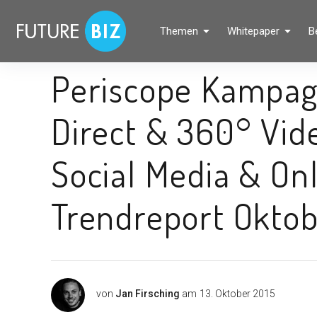
Inhalte
überspringen
FUTUREBIZ
Themen
Whitepaper
B
Social Media Marketing Blog für Unternehmen by BRANDPUNKT
Periscope Kampag
Direct & 360° Vi
Social Media & On
Trendreport Oktob
von
Jan Firsching
am
13. Oktober 2015