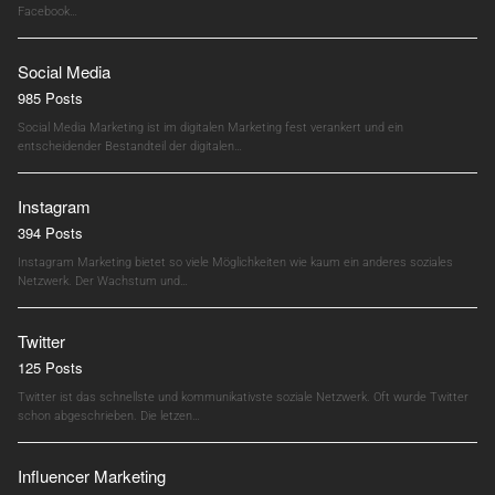
Facebook…
Social Media
985 Posts
Social Media Marketing ist im digitalen Marketing fest verankert und ein
entscheidender Bestandteil der digitalen…
Instagram
394 Posts
Instagram Marketing bietet so viele Möglichkeiten wie kaum ein anderes soziales
Netzwerk. Der Wachstum und…
Twitter
125 Posts
Twitter ist das schnellste und kommunikativste soziale Netzwerk. Oft wurde Twitter
schon abgeschrieben. Die letzen…
Influencer Marketing