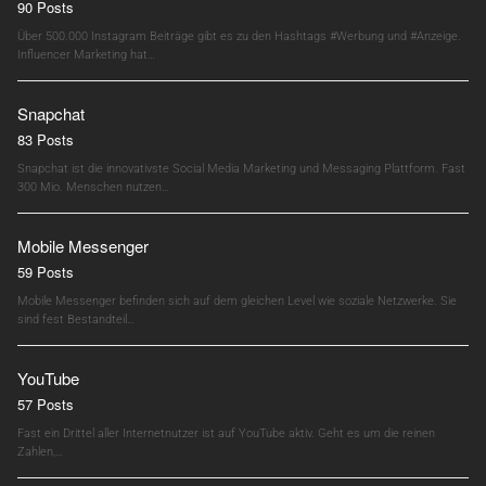
90 Posts
Über 500.000 Instagram Beiträge gibt es zu den Hashtags #Werbung und #Anzeige.
Influencer Marketing hat…
Snapchat
83 Posts
Snapchat ist die innovativste Social Media Marketing und Messaging Plattform. Fast
300 Mio. Menschen nutzen…
Mobile Messenger
59 Posts
Mobile Messenger befinden sich auf dem gleichen Level wie soziale Netzwerke. Sie
sind fest Bestandteil…
YouTube
57 Posts
Fast ein Drittel aller Internetnutzer ist auf YouTube aktiv. Geht es um die reinen
Zahlen,…