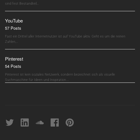
sind fest Bestandteil…
YouTube
57 Posts
Fast ein Drittel aller Internetnutzer ist auf YouTube aktiv. Geht es um die reinen
Zahlen,…
Pinterest
54 Posts
Pinterest ist kein soziales Netzwerk, sondern bezeichnet sich als visuelle
Suchmaschine für Ideen und Inspiration.…
Twitter
linkedin
soundcloud
Facebook
pinterest