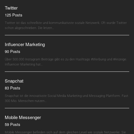
Twitter
125 Posts
Twitter ist das schnellste und kommunikativste soziale Netzwerk. Oft wurde Twitter
schon abgeschrieben. Die letzen…
Influencer Marketing
90 Posts
Über 500.000 Instagram Beiträge gibt es zu den Hashtags #Werbung und #Anzeige.
Influencer Marketing hat…
Snapchat
83 Posts
Snapchat ist die innovativste Social Media Marketing und Messaging Plattform. Fast
300 Mio. Menschen nutzen…
Mobile Messenger
59 Posts
Mobile Messenger befinden sich auf dem gleichen Level wie soziale Netzwerke. Sie