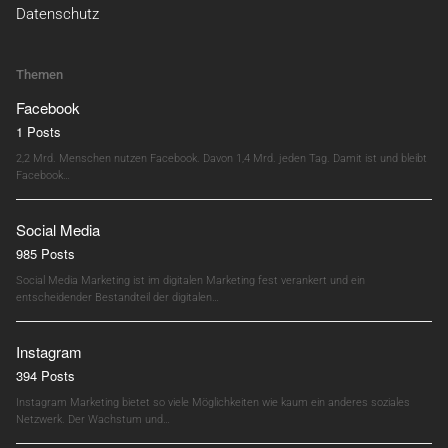
Datenschutz
Themen
Facebook
1 Posts
2,2 Mrd. Menschen nutzen Facebook. Davon 1,4 Mrd. jeden Tag. Damit ist und bleibt
Facebook…
Social Media
985 Posts
Social Media Marketing ist im digitalen Marketing fest verankert und ein
entscheidender Bestandteil der digitalen…
Instagram
394 Posts
Instagram Marketing bietet so viele Möglichkeiten wie kaum ein anderes soziales
Netzwerk. Der Wachstum und…