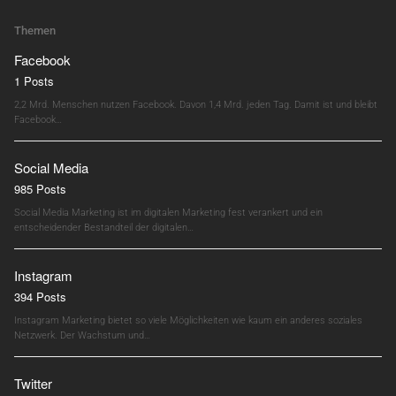
Themen
Facebook
1 Posts
2,2 Mrd. Menschen nutzen Facebook. Davon 1,4 Mrd. jeden Tag. Damit ist und bleibt
Facebook…
Social Media
985 Posts
Social Media Marketing ist im digitalen Marketing fest verankert und ein
entscheidender Bestandteil der digitalen…
Instagram
394 Posts
Instagram Marketing bietet so viele Möglichkeiten wie kaum ein anderes soziales
Netzwerk. Der Wachstum und…
Twitter