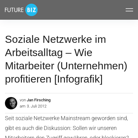
Inhalte
FUTUREBIZ
überspringen
Soziale Netzwerke im
Arbeitsalltag – Wie
Mitarbeiter (Unternehmen)
profitieren [Infografik]
von
Jan Firsching
am
3. Juli 2012
Seit soziale Netzwerke Mainstream geworden sind,
gibt es auch die Diskussion: Sollen wir unseren
Mitarbeitern den Zugriff gewähren, oder blockieren?