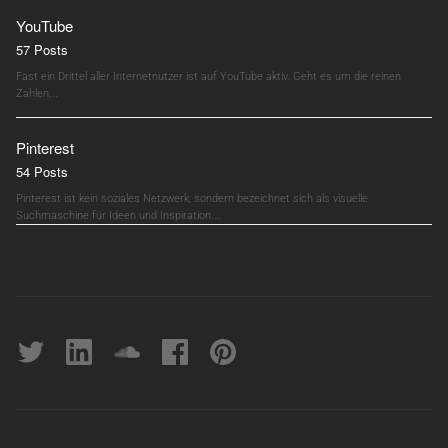
YouTube
57 Posts
Fast ein Drittel aller Internetnutzer ist auf YouTube aktiv. Geht es um die reinen
Zahlen,…
Pinterest
54 Posts
Pinterest ist kein soziales Netzwerk, sondern bezeichnet sich als visuelle
Suchmaschine für Ideen und Inspiration.…
Twitter
linkedin
soundcloud
Facebook
pinterest