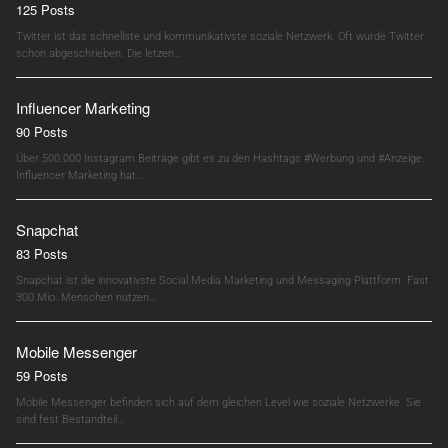
125 Posts
Twitter ist das schnellste und kommunikativste soziale Netzwerk. Oft wurde Twitter
schon abgeschrieben. Die letzen…
Influencer Marketing
90 Posts
Über 500.000 Instagram Beiträge gibt es zu den Hashtags #Werbung und #Anzeige.
Influencer Marketing hat…
Snapchat
83 Posts
Snapchat ist die innovativste Social Media Marketing und Messaging Plattform. Fast
300 Mio. Menschen nutzen…
Mobile Messenger
59 Posts
Mobile Messenger befinden sich auf dem gleichen Level wie soziale Netzwerke. Sie
sind fest Bestandteil…