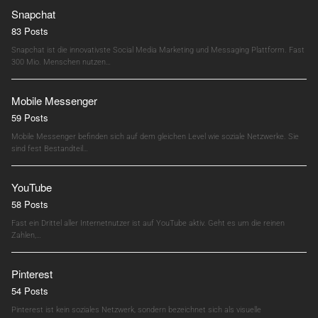
Snapchat
83 Posts
Snapchat ist die innovativste Social Media Marketing und Messaging Plattform. Fast
300 Mio. Menschen nutzen…
Mobile Messenger
59 Posts
Mobile Messenger befinden sich auf dem gleichen Level wie soziale Netzwerke. Sie
sind fest Bestandteil…
YouTube
58 Posts
Fast ein Drittel aller Internetnutzer ist auf YouTube aktiv. Geht es um die reinen
Zahlen,…
Pinterest
54 Posts
Pinterest ist kein soziales Netzwerk, sondern bezeichnet sich als visuelle