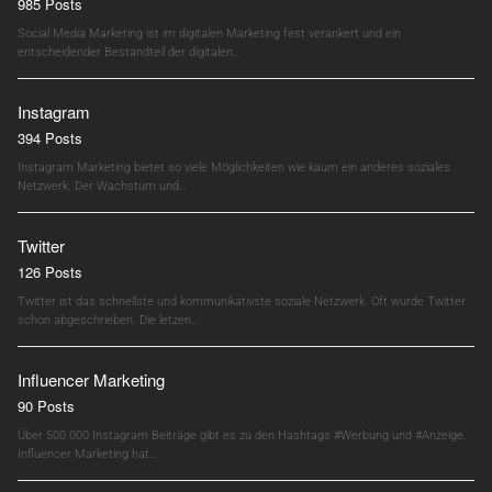
985 Posts
Social Media Marketing ist im digitalen Marketing fest verankert und ein
entscheidender Bestandteil der digitalen…
Instagram
394 Posts
Instagram Marketing bietet so viele Möglichkeiten wie kaum ein anderes soziales
Netzwerk. Der Wachstum und…
Twitter
126 Posts
Twitter ist das schnellste und kommunikativste soziale Netzwerk. Oft wurde Twitter
schon abgeschrieben. Die letzen…
Influencer Marketing
90 Posts
Über 500.000 Instagram Beiträge gibt es zu den Hashtags #Werbung und #Anzeige.
Influencer Marketing hat…