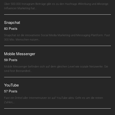
Über 500.000 Instagram Beiträge gibt es zu den Hashtags #Werbung und #Anzeige.
Influencer Marketing hat…
Snapchat
83 Posts
Snapchat ist die innovativste Social Media Marketing und Messaging Plattform. Fast
300 Mio. Menschen nutzen…
Mobile Messenger
59 Posts
Mobile Messenger befinden sich auf dem gleichen Level wie soziale Netzwerke. Sie
sind fest Bestandteil…
YouTube
57 Posts
Fast ein Drittel aller Internetnutzer ist auf YouTube aktiv. Geht es um die reinen
Zahlen,…