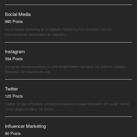
Social Media
985 Posts
Social Media Marketing ist im digitalen Marketing fest verankert und ein
entscheidender Bestandteil der digitalen…
Instagram
394 Posts
Instagram Marketing bietet so viele Möglichkeiten wie kaum ein anderes soziales
Netzwerk. Der Wachstum und…
Twitter
125 Posts
Twitter ist das schnellste und kommunikativste soziale Netzwerk. Oft wurde Twitter
schon abgeschrieben. Die letzen…
Influencer Marketing
90 Posts