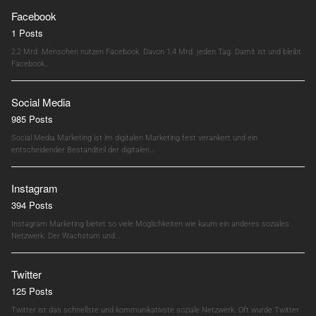
Facebook
1 Posts
2,2 Mrd. Menschen nutzen Facebook. Davon 1,4 Mrd. jeden Tag. Damit ist und bleibt
Facebook…
Social Media
985 Posts
Social Media Marketing ist im digitalen Marketing fest verankert und ein
entscheidender Bestandteil der digitalen…
Instagram
394 Posts
Instagram Marketing bietet so viele Möglichkeiten wie kaum ein anderes soziales
Netzwerk. Der Wachstum und…
Twitter
125 Posts
Twitter ist das schnellste und kommunikativste soziale Netzwerk. Oft wurde Twitter