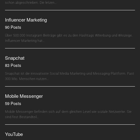
schon abgeschrieben. Die letzen…
Influencer Marketing
90 Posts
Über 500.000 Instagram Beiträge gibt es zu den Hashtags #Werbung und #Anzeige.
Influencer Marketing hat…
Snapchat
83 Posts
Snapchat ist die innovativste Social Media Marketing und Messaging Plattform. Fast
300 Mio. Menschen nutzen…
Mobile Messenger
59 Posts
Mobile Messenger befinden sich auf dem gleichen Level wie soziale Netzwerke. Sie
sind fest Bestandteil…
YouTube