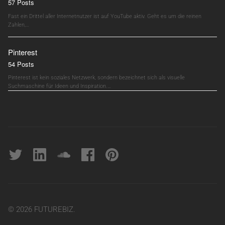
57 Posts
Fast ein Drittel aller Internetnutzer ist auf YouTube aktiv. Geht es um die reinen
Zahlen,…
Pinterest
54 Posts
Pinterest ist kein soziales Netzwerk, sondern bezeichnet sich als visuelle
Suchmaschine für Ideen und Inspiration.…
Twitter
linkedin
soundcloud
Facebook
pinterest
© 2026 FUTUREBIZ.