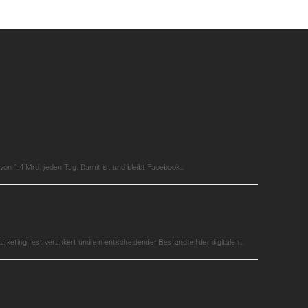
on 1,4 Mrd. jeden Tag. Damit ist und bleibt Facebook…
arketing fest verankert und ein entscheidender Bestandteil der digitalen…