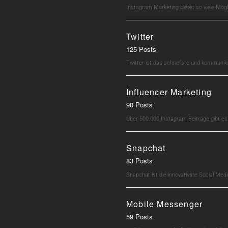
Instagram Marketing bietet so viele Mö
Twitter
125 Posts
Twitter ist das schnellste und kommunik
Influencer Marketing
90 Posts
Über 500.000 Instagram Beiträge gibt e
Snapchat
83 Posts
Snapchat ist die innovativste Social M
Mobile Messenger
59 Posts