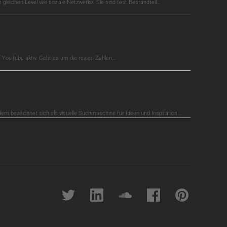
gleichen Level wie soziale Netzwerke. Sie sind fest Bestandteil…
auf YouTube aktiv. Geht es um die reinen Zahlen,…
dern bezeichnet sich als visuelle Suchmaschine für Ideen und Inspiration.…
Twitter
linkedin
soundcloud
Facebook
pinterest