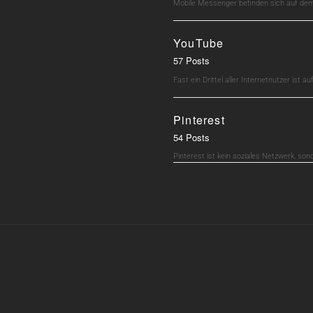
Mobile Messenger befinden sich auf dem 
YouTube
57 Posts
Fast ein Drittel aller Internetnutzer ist 
Pinterest
54 Posts
Pinterest ist kein soziales Netzwerk, son