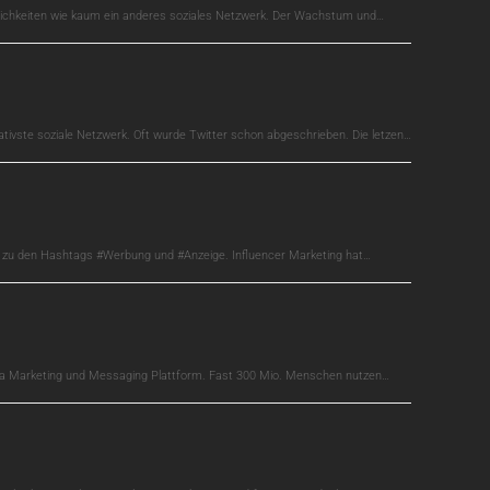
glichkeiten wie kaum ein anderes soziales Netzwerk. Der Wachstum und…
ativste soziale Netzwerk. Oft wurde Twitter schon abgeschrieben. Die letzen…
s zu den Hashtags #Werbung und #Anzeige. Influencer Marketing hat…
edia Marketing und Messaging Plattform. Fast 300 Mio. Menschen nutzen…