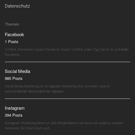
Datenschutz
Themen
Facebook
1 Posts
2,2 Mrd. Menschen nutzen Facebook. Davon 1,4 Mrd. jeden Tag. Damit ist und bleibt
Facebook…
Social Media
985 Posts
Social Media Marketing ist im digitalen Marketing fest verankert und ein
entscheidender Bestandteil der digitalen…
Instagram
394 Posts
Instagram Marketing bietet so viele Möglichkeiten wie kaum ein anderes soziales
Netzwerk. Der Wachstum und…