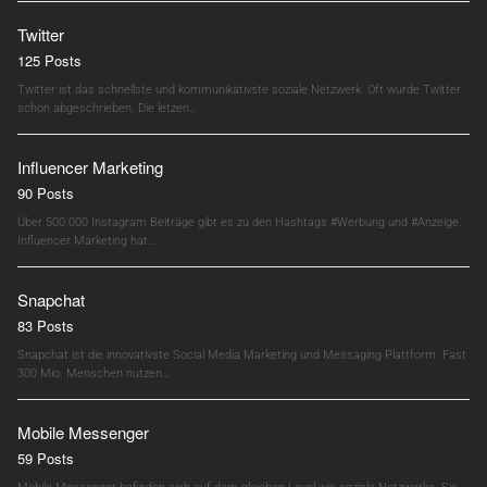
Twitter
125 Posts
Twitter ist das schnellste und kommunikativste soziale Netzwerk. Oft wurde Twitter
schon abgeschrieben. Die letzen…
Influencer Marketing
90 Posts
Über 500.000 Instagram Beiträge gibt es zu den Hashtags #Werbung und #Anzeige.
Influencer Marketing hat…
Snapchat
83 Posts
Snapchat ist die innovativste Social Media Marketing und Messaging Plattform. Fast
300 Mio. Menschen nutzen…
Mobile Messenger
59 Posts