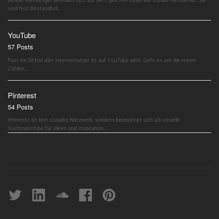
Mobile Messenger befinden sich auf dem gleichen Level wie soziale Netzwerke. Sie
sind fest Bestandteil…
YouTube
57 Posts
Fast ein Drittel aller Internetnutzer ist auf YouTube aktiv. Geht es um die reinen
Zahlen,…
Pinterest
54 Posts
Pinterest ist kein soziales Netzwerk, sondern bezeichnet sich als visuelle
Suchmaschine für Ideen und Inspiration.…
Twitter
linkedin
soundcloud
Facebook
pinterest