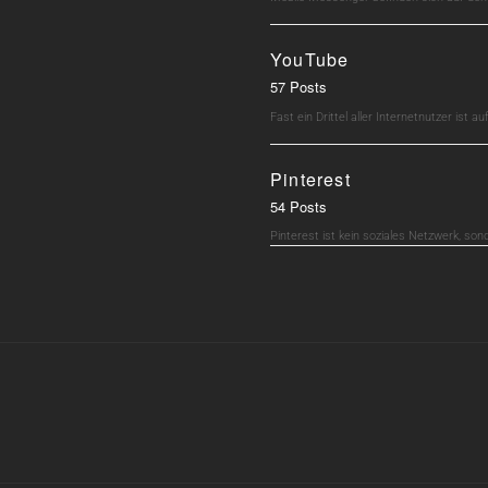
YouTube
57 Posts
Fast ein Drittel aller Internetnutzer ist 
Pinterest
54 Posts
Pinterest ist kein soziales Netzwerk, son