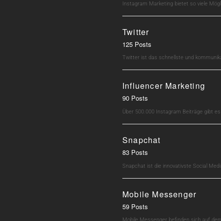
Instagram Marketing bietet so viele Mö
Twitter
125 Posts
Twitter ist das schnellste und kommunik
Influencer Marketing
90 Posts
Über 500.000 Instagram Beiträge gibt e
Snapchat
83 Posts
Snapchat ist die innovativste Social M
Mobile Messenger
59 Posts
Mobile Messenger befinden sich auf dem 