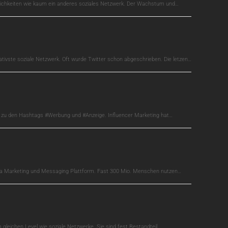
glichkeiten wie kaum ein anderes soziales Netzwerk. Der Wachstum und…
ativste soziale Netzwerk. Oft wurde Twitter schon abgeschrieben. Die letzen…
s zu den Hashtags #Werbung und #Anzeige. Influencer Marketing hat…
edia Marketing und Messaging Plattform. Fast 300 Mio. Menschen nutzen…
gleichen Level wie soziale Netzwerke. Sie sind fest Bestandteil…