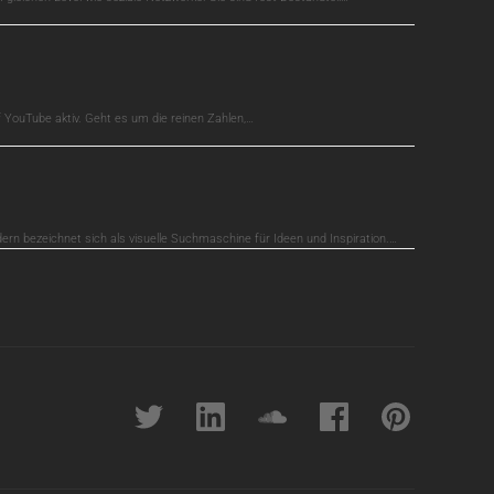
auf YouTube aktiv. Geht es um die reinen Zahlen,…
dern bezeichnet sich als visuelle Suchmaschine für Ideen und Inspiration.…
Twitter
linkedin
soundcloud
Facebook
pinterest