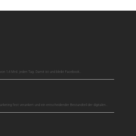
on 1,4 Mrd. jeden Tag. Damit ist und bleibt Facebook…
arketing fest verankert und ein entscheidender Bestandteil der digitalen…