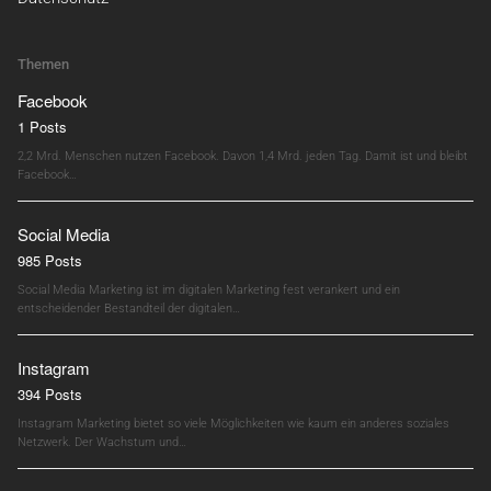
Themen
Facebook
1 Posts
2,2 Mrd. Menschen nutzen Facebook. Davon 1,4 Mrd. jeden Tag. Damit ist und bleibt
Facebook…
Social Media
985 Posts
Social Media Marketing ist im digitalen Marketing fest verankert und ein
entscheidender Bestandteil der digitalen…
Instagram
394 Posts
Instagram Marketing bietet so viele Möglichkeiten wie kaum ein anderes soziales
Netzwerk. Der Wachstum und…