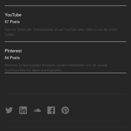
YouTube
57 Posts
Fast ein Drittel aller Internetnutzer ist auf YouTube aktiv. Geht es um die reinen
Zahlen,…
Pinterest
54 Posts
Pinterest ist kein soziales Netzwerk, sondern bezeichnet sich als visuelle
Suchmaschine für Ideen und Inspiration.…
Twitter
linkedin
soundcloud
Facebook
pinterest