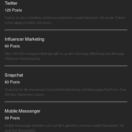
Twitter
125 Posts
Twitter ist das schnellste und kommunikativste soziale Netzwerk. Oft wurde Twitter
schon abgeschrieben. Die letzen…
Influencer Marketing
90 Posts
Über 500.000 Instagram Beiträge gibt es zu den Hashtags #Werbung und #Anzeige.
Influencer Marketing hat…
Snapchat
83 Posts
Snapchat ist die innovativste Social Media Marketing und Messaging Plattform. Fast
300 Mio. Menschen nutzen…
Mobile Messenger
59 Posts
Mobile Messenger befinden sich auf dem gleichen Level wie soziale Netzwerke. Sie
sind fest Bestandteil…