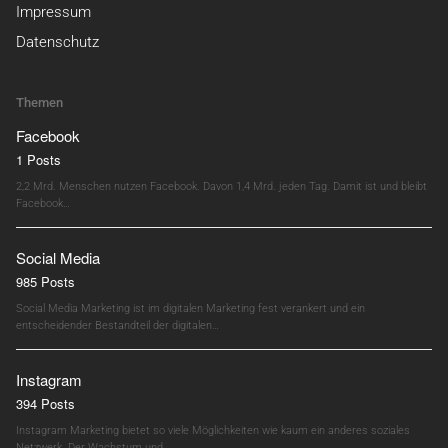
Impressum
Datenschutz
Themen
Facebook
1 Posts
2,2 Mrd. Menschen nutzen Facebook. Davon 1,4 Mrd. jeden Tag. Damit ist und bleibt
Facebook…
Social Media
985 Posts
Social Media Marketing ist im digitalen Marketing fest verankert und ein
entscheidender Bestandteil der digitalen…
Instagram
394 Posts
Instagram Marketing bietet so viele Möglichkeiten wie kaum ein anderes soziales
Netzwerk. Der Wachstum und…