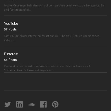
Mobile Messenger befinden sich auf dem gleichen Level wie soziale Netzwerke. Sie
sind fest Bestandteil…
YouTube
57 Posts
Fast ein Drittel aller Internetnutzer ist auf YouTube aktiv. Geht es um die reinen
Zahlen,…
Pinterest
54 Posts
Pinterest ist kein soziales Netzwerk, sondern bezeichnet sich als visuelle
Suchmaschine für Ideen und Inspiration.…
Twitter
linkedin
soundcloud
Facebook
pinterest