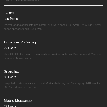
Twitter
125 Posts
Twitter ist das schnellste und kommunikativste soziale Netzwerk. Oft wurde Twitter
schon abgeschrieben. Die letzen…
Influencer Marketing
90 Posts
Über 500.000 Instagram Beiträge gibt es zu den Hashtags #Werbung und #Anzeige.
Influencer Marketing hat…
Snapchat
83 Posts
Snapchat ist die innovativste Social Media Marketing und Messaging Plattform. Fast
300 Mio. Menschen nutzen…
Mobile Messenger
59 Posts