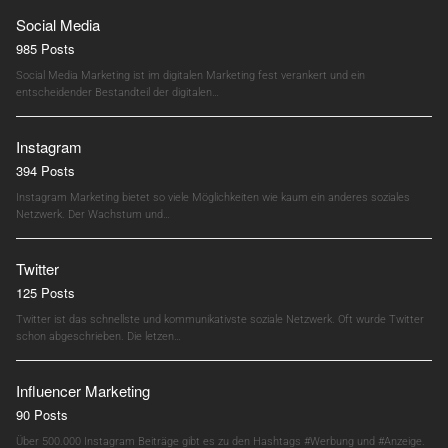
Social Media
985 Posts
Social Media Marketing ist im digitalen Marketing fest verankert und ein
entscheidender Bestandteil der digitalen…
Instagram
394 Posts
Instagram Marketing bietet so viele Möglichkeiten wie kaum ein anderes soziales
Netzwerk. Der Wachstum und…
Twitter
125 Posts
Twitter ist das schnellste und kommunikativste soziale Netzwerk. Oft wurde Twitter
schon abgeschrieben. Die letzen…
Influencer Marketing
90 Posts
Über 500.000 Instagram Beiträge gibt es zu den Hashtags #Werbung und #Anzeige.