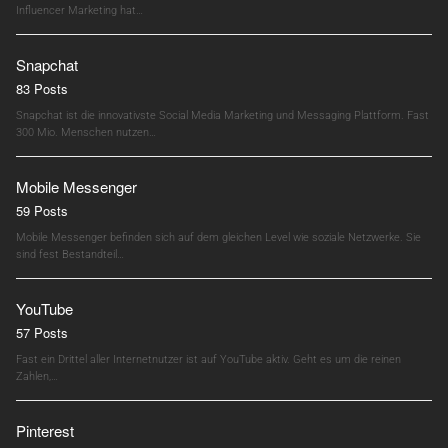
Influencer Marketing hat…
Snapchat
83 Posts
Snapchat ist die innovativste Social Media Marketing und Messaging Plattform. Fast
300 Mio. Menschen nutzen…
Mobile Messenger
59 Posts
Mobile Messenger befinden sich auf dem gleichen Level wie soziale Netzwerke. Sie
sind fest Bestandteil…
YouTube
57 Posts
Fast ein Drittel aller Internetnutzer ist auf YouTube aktiv. Geht es um die reinen
Zahlen,…
Pinterest