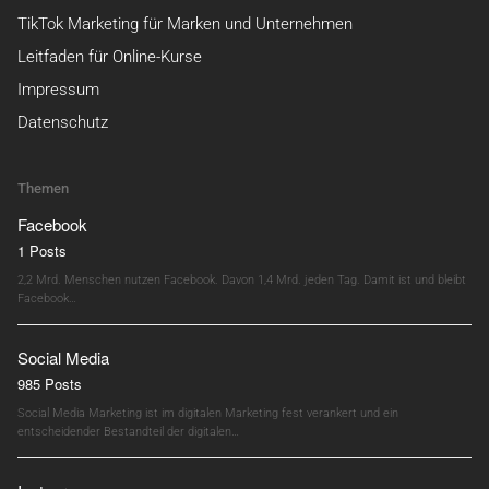
TikTok Marketing für Marken und Unternehmen
Leitfaden für Online-Kurse
Impressum
Datenschutz
Themen
Facebook
1 Posts
2,2 Mrd. Menschen nutzen Facebook. Davon 1,4 Mrd. jeden Tag. Damit ist und bleibt
Facebook…
Social Media
985 Posts
Social Media Marketing ist im digitalen Marketing fest verankert und ein
entscheidender Bestandteil der digitalen…