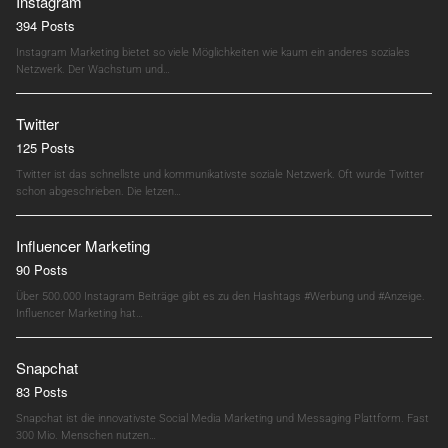
Instagram
394 Posts
Instagram Marketing bietet so viele Möglichkeiten wie kaum ein anderes soziales
Netzwerk. Der Wachstum und…
Twitter
125 Posts
Twitter ist das schnellste und kommunikativste soziale Netzwerk. Oft wurde Twitter
schon abgeschrieben. Die letzen…
Influencer Marketing
90 Posts
Über 500.000 Instagram Beiträge gibt es zu den Hashtags #Werbung und #Anzeige.
Influencer Marketing hat…
Snapchat
83 Posts
Snapchat ist die innovativste Social Media Marketing und Messaging Plattform. Fast
300 Mio. Menschen nutzen…