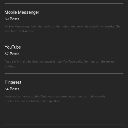
Mobile Messenger
59 Posts
Mobile Messenger befinden sich auf dem gleichen Level wie soziale Netzwerke. Sie
sind fest Bestandteil…
YouTube
57 Posts
Fast ein Drittel aller Internetnutzer ist auf YouTube aktiv. Geht es um die reinen
Zahlen,…
Pinterest
54 Posts
Pinterest ist kein soziales Netzwerk, sondern bezeichnet sich als visuelle
Suchmaschine für Ideen und Inspiration.…