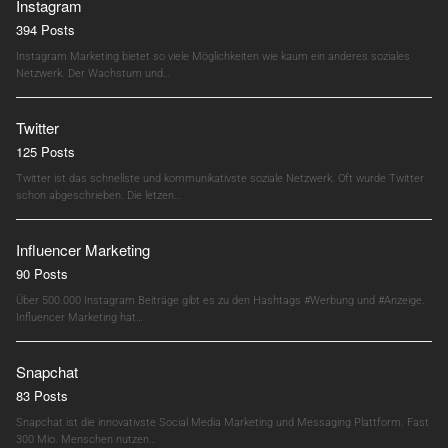
Instagram
394 Posts
Instagram Marketing bietet so viele Möglichkeiten wie kaum ein anderes soziales
Netzwerk. Der Wachstum und…
Twitter
125 Posts
Twitter ist das schnellste und kommunikativste soziale Netzwerk. Oft wurde Twitter
schon abgeschrieben. Die letzen…
Influencer Marketing
90 Posts
Über 500.000 Instagram Beiträge gibt es zu den Hashtags #Werbung und #Anzeige.
Influencer Marketing hat…
Snapchat
83 Posts
Snapchat ist die innovativste Social Media Marketing und Messaging Plattform. Fast
300 Mio. Menschen nutzen…