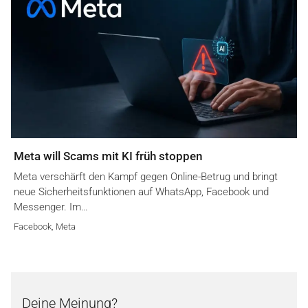
Meta will Scams mit KI früh stoppen
Meta verschärft den Kampf gegen Online-Betrug und bringt
neue Sicherheitsfunktionen auf WhatsApp, Facebook und
Messenger. Im…
Facebook
,
Meta
Deine Meinung?