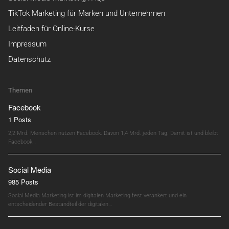
TikTok Marketing für Marken und Unternehmen
Leitfaden für Online-Kurse
Impressum
Datenschutz
Themen
Facebook
1 Posts
2,2 Mrd. Menschen nutzen Facebook. Davon 1,4 Mrd. jeden Tag. Damit ist und bleibt
Facebook…
Social Media
985 Posts
Social Media Marketing ist im digitalen Marketing fest verankert und ein
entscheidender Bestandteil der digitalen…