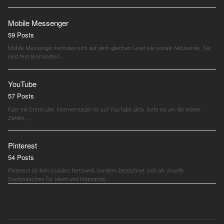
Mobile Messenger
59 Posts
Mobile Messenger befinden sich auf dem gleichen Level wie soziale Netzwerke. Sie
sind fest Bestandteil…
YouTube
57 Posts
Fast ein Drittel aller Internetnutzer ist auf YouTube aktiv. Geht es um die reinen
Zahlen,…
Pinterest
54 Posts
Pinterest ist kein soziales Netzwerk, sondern bezeichnet sich als visuelle
Suchmaschine für Ideen und Inspiration.…