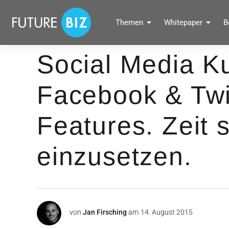
Inhalte
überspringen
FUTUREBIZ
Themen
Whitepaper
B
Social Media Marketing Blog für Unternehmen by BRANDPUNKT
Social Media K
Facebook & Twi
Features. Zeit 
einzusetzen.
von
Jan Firsching
am
14. August 2015