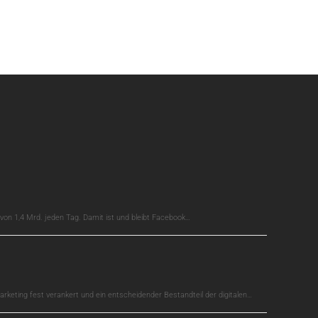
on 1,4 Mrd. jeden Tag. Damit ist und bleibt Facebook…
arketing fest verankert und ein entscheidender Bestandteil der digitalen…