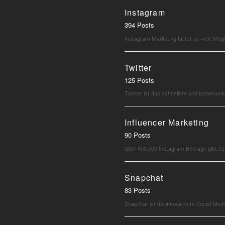
Instagram
394 Posts
Instagram Marketing bietet so viele Mö
Twitter
125 Posts
Twitter ist das schnellste und kommunik
Influencer Marketing
90 Posts
Über 500.000 Instagram Beiträge gibt e
Snapchat
83 Posts
Snapchat ist die innovativste Social M