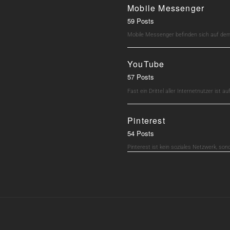
Mobile Messenger
59 Posts
Mobile Messenger befinden sich auf dem 
YouTube
57 Posts
Fast ein Drittel aller Internetnutzer ist 
Pinterest
54 Posts
Pinterest ist kein soziales Netzwerk, son