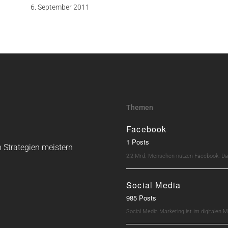
6. September 2011
Themen
Facebook
1 Posts
 Strategien meistern
2,2 Mrd. Menschen nutzen Facebook. Dav
Social Media
985 Posts
Social Media Marketing ist im digitalen M