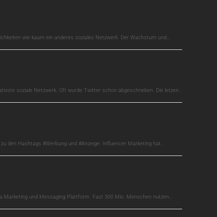
glichkeiten wie kaum ein anderes soziales Netzwerk. Der Wachstum und…
ativste soziale Netzwerk. Oft wurde Twitter schon abgeschrieben. Die letzen…
s zu den Hashtags #Werbung und #Anzeige. Influencer Marketing hat…
edia Marketing und Messaging Plattform. Fast 300 Mio. Menschen nutzen…