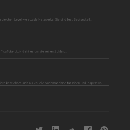
gleichen Level wie soziale Netzwerke. Sie sind fest Bestandteil…
auf YouTube aktiv. Geht es um die reinen Zahlen,…
dern bezeichnet sich als visuelle Suchmaschine für Ideen und Inspiration.…
Twitter
linkedin
soundcloud
Facebook
pinterest