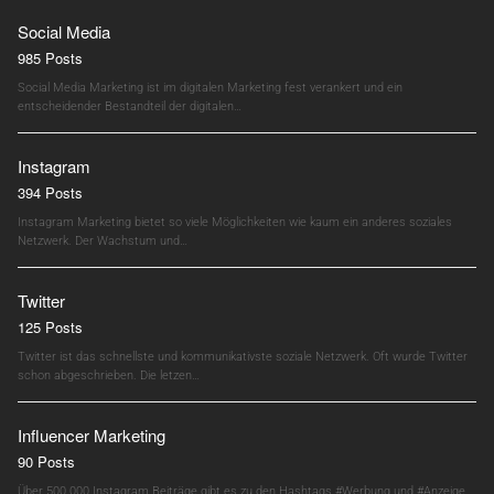
Social Media
985 Posts
Social Media Marketing ist im digitalen Marketing fest verankert und ein
entscheidender Bestandteil der digitalen…
Instagram
394 Posts
Instagram Marketing bietet so viele Möglichkeiten wie kaum ein anderes soziales
Netzwerk. Der Wachstum und…
Twitter
125 Posts
Twitter ist das schnellste und kommunikativste soziale Netzwerk. Oft wurde Twitter
schon abgeschrieben. Die letzen…
Influencer Marketing
90 Posts
Über 500.000 Instagram Beiträge gibt es zu den Hashtags #Werbung und #Anzeige.