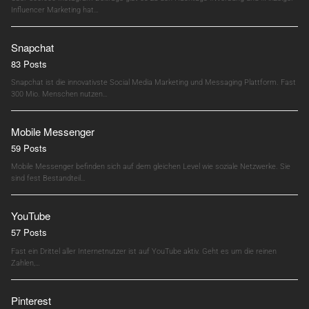
Influencer Marketing hat…
Snapchat
83 Posts
Snapchat ist die innovativste Social Media Marketing und Messaging Plattform. Fast
300 Mio. Menschen nutzen…
Mobile Messenger
59 Posts
Mobile Messenger befinden sich auf dem gleichen Level wie soziale Netzwerke. Sie
sind fest Bestandteil…
YouTube
57 Posts
Fast ein Drittel aller Internetnutzer ist auf YouTube aktiv. Geht es um die reinen
Zahlen,…
Pinterest