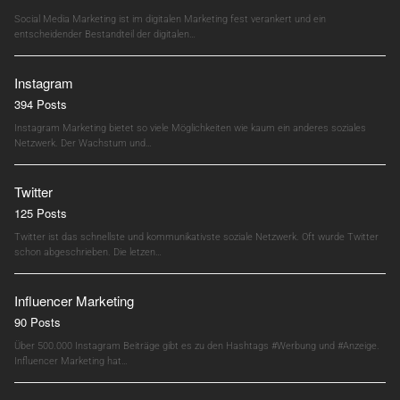
Social Media Marketing ist im digitalen Marketing fest verankert und ein
entscheidender Bestandteil der digitalen…
Instagram
394 Posts
Instagram Marketing bietet so viele Möglichkeiten wie kaum ein anderes soziales
Netzwerk. Der Wachstum und…
Twitter
125 Posts
Twitter ist das schnellste und kommunikativste soziale Netzwerk. Oft wurde Twitter
schon abgeschrieben. Die letzen…
Influencer Marketing
90 Posts
Über 500.000 Instagram Beiträge gibt es zu den Hashtags #Werbung und #Anzeige.
Influencer Marketing hat…