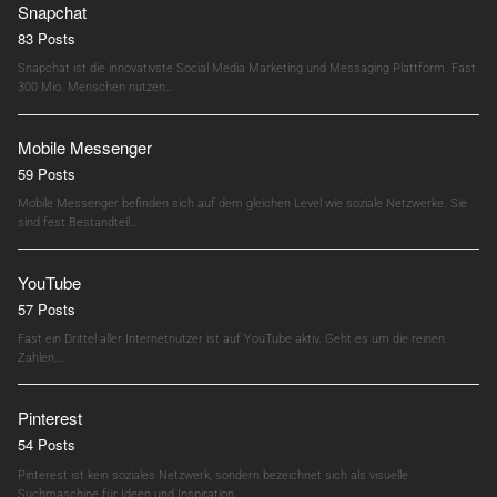
Snapchat
83 Posts
Snapchat ist die innovativste Social Media Marketing und Messaging Plattform. Fast
300 Mio. Menschen nutzen…
Mobile Messenger
59 Posts
Mobile Messenger befinden sich auf dem gleichen Level wie soziale Netzwerke. Sie
sind fest Bestandteil…
YouTube
57 Posts
Fast ein Drittel aller Internetnutzer ist auf YouTube aktiv. Geht es um die reinen
Zahlen,…
Pinterest
54 Posts
Pinterest ist kein soziales Netzwerk, sondern bezeichnet sich als visuelle
Suchmaschine für Ideen und Inspiration.…