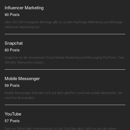
Influencer Marketing
90 Posts
Über 500.000 Instagram Beiträge gibt es zu den Hashtags #Werbung und #Anzeige.
Influencer Marketing hat…
Snapchat
83 Posts
Snapchat ist die innovativste Social Media Marketing und Messaging Plattform. Fast
300 Mio. Menschen nutzen…
Mobile Messenger
59 Posts
Mobile Messenger befinden sich auf dem gleichen Level wie soziale Netzwerke. Sie
sind fest Bestandteil…
YouTube
57 Posts
Fast ein Drittel aller Internetnutzer ist auf YouTube aktiv. Geht es um die reinen