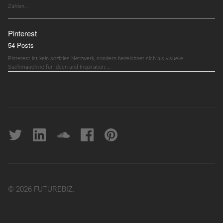
Zahlen,…
Pinterest
54 Posts
Pinterest ist kein soziales Netzwerk, sondern bezeichnet sich als visuelle
Suchmaschine für Ideen und Inspiration.…
Twitter
linkedin
soundcloud
Facebook
pinterest
© 2026 FUTUREBIZ.