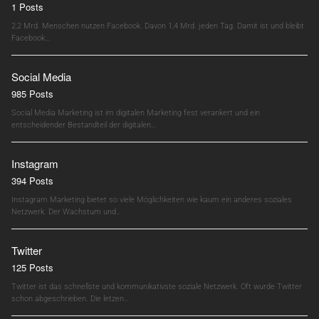
1 Posts
2,2 Mrd. Menschen nutzen Facebook. Davon 1,4 Mrd. jeden Tag. Damit ist und bleibt
Facebook…
Social Media
985 Posts
Social Media Marketing ist im digitalen Marketing fest verankert und ein
entscheidender Bestandteil der digitalen…
Instagram
394 Posts
Instagram Marketing bietet so viele Möglichkeiten wie kaum ein anderes soziales
Netzwerk. Der Wachstum und…
Twitter
125 Posts
Twitter ist das schnellste und kommunikativste soziale Netzwerk. Oft wurde Twitter
schon abgeschrieben. Die letzen…