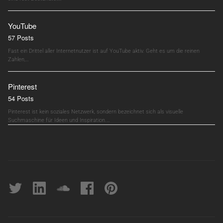
YouTube
57 Posts
Fast ein Drittel aller Internetnutzer ist auf YouTube aktiv. Geht es um die reinen
Zahlen,…
Pinterest
54 Posts
Pinterest ist kein soziales Netzwerk, sondern bezeichnet sich als visuelle
Suchmaschine für Ideen und Inspiration.…
Twitter
linkedin
soundcloud
Facebook
pinterest