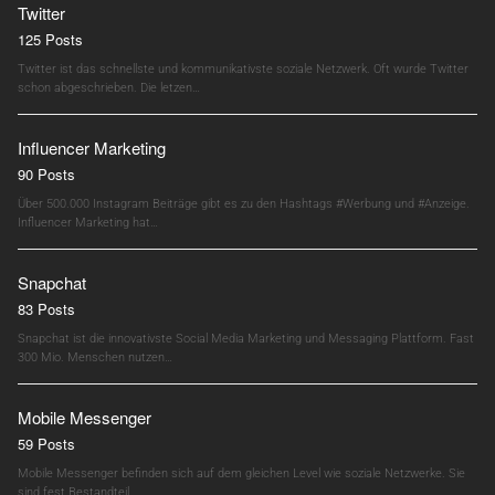
Twitter
125 Posts
Twitter ist das schnellste und kommunikativste soziale Netzwerk. Oft wurde Twitter
schon abgeschrieben. Die letzen…
Influencer Marketing
90 Posts
Über 500.000 Instagram Beiträge gibt es zu den Hashtags #Werbung und #Anzeige.
Influencer Marketing hat…
Snapchat
83 Posts
Snapchat ist die innovativste Social Media Marketing und Messaging Plattform. Fast
300 Mio. Menschen nutzen…
Mobile Messenger
59 Posts
Mobile Messenger befinden sich auf dem gleichen Level wie soziale Netzwerke. Sie
sind fest Bestandteil…