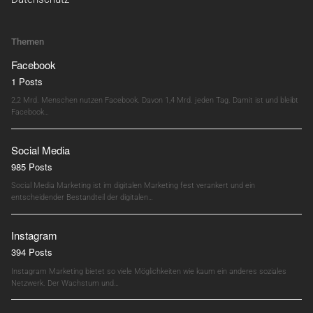
Themen
Facebook
1 Posts
2,2 Mrd. Menschen nutzen Facebook. Davon 1,4 Mrd. jeden Tag. Damit ist und bleibt
Facebook…
Social Media
985 Posts
Social Media Marketing ist im digitalen Marketing fest verankert und ein
entscheidender Bestandteil der digitalen…
Instagram
394 Posts
Instagram Marketing bietet so viele Möglichkeiten wie kaum ein anderes soziales
Netzwerk. Der Wachstum und…