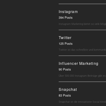
Instagram
394 Posts
Instagram Marketing bietet so viele Mö
Twitter
125 Posts
Twitter ist das schnellste und kommunik
Influencer Marketing
90 Posts
Über 500.000 Instagram Beiträge gibt e
Snapchat
83 Posts
Snapchat ist die innovativste Social M