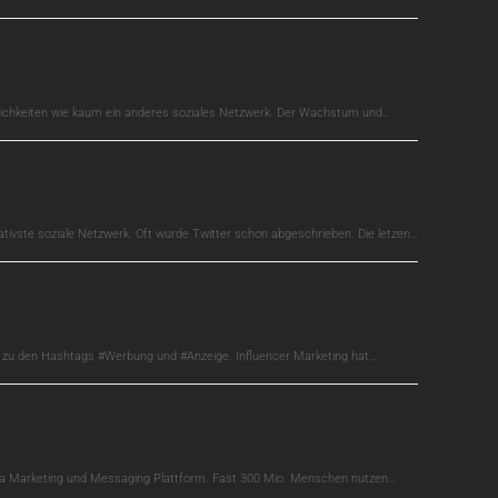
glichkeiten wie kaum ein anderes soziales Netzwerk. Der Wachstum und…
ativste soziale Netzwerk. Oft wurde Twitter schon abgeschrieben. Die letzen…
s zu den Hashtags #Werbung und #Anzeige. Influencer Marketing hat…
edia Marketing und Messaging Plattform. Fast 300 Mio. Menschen nutzen…