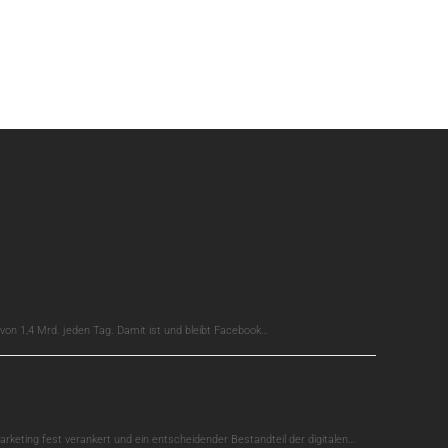
on 1,4 Mrd. jeden Tag. Damit ist und bleibt Facebook…
arketing fest verankert und ein entscheidender Bestandteil der digitalen…