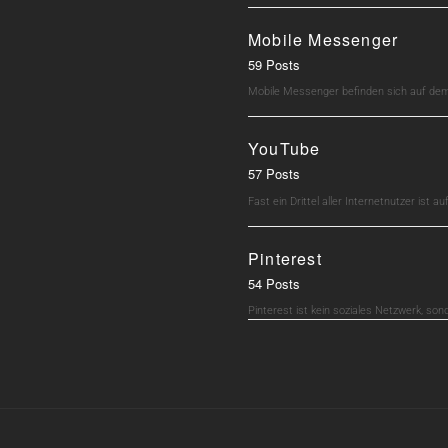
Mobile Messenger
59 Posts
Mobile Messenger befinden sich auf dem 
YouTube
57 Posts
Fast ein Drittel aller Internetnutzer ist 
Pinterest
54 Posts
Pinterest ist kein soziales Netzwerk, son