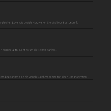
gleichen Level wie soziale Netzwerke. Sie sind fest Bestandteil…
auf YouTube aktiv. Geht es um die reinen Zahlen,…
dern bezeichnet sich als visuelle Suchmaschine für Ideen und Inspiration.…