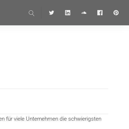
Suche
Twitter
linkedin
soundcloud
Facebook
pinteres
llen für viele Unternehmen die schwierigsten