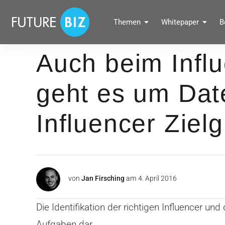
Inhalte
überspringen
FUTUREBIZ
Themen
Whitepaper
B
Social Media Marketing Blog für Unternehmen by BRANDPUNKT
Auch beim Infl
geht es um Dat
Influencer Ziel
von
Jan Firsching
am
4. April 2016
Die Identifikation der richtigen Influencer un
Aufgaben dar.