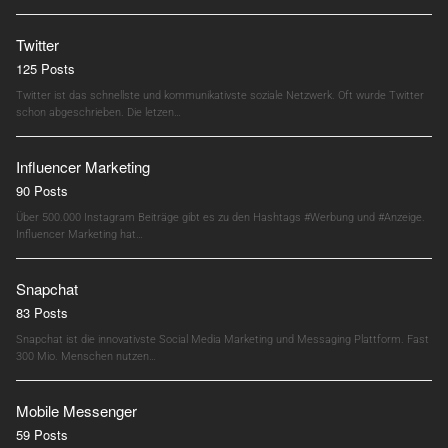
Twitter
125 Posts
Twitter ist das schnellste und kommunikativste soziale Netzwerk. Oft wurde Twitter
schon abgeschrieben. Die letzen…
Influencer Marketing
90 Posts
Über 500.000 Instagram Beiträge gibt es zu den Hashtags #Werbung und #Anzeige.
Influencer Marketing hat…
Snapchat
83 Posts
Snapchat ist die innovativste Social Media Marketing und Messaging Plattform. Fast
300 Mio. Menschen nutzen…
Mobile Messenger
59 Posts