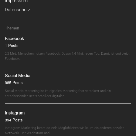
Impressum
Datenschutz
Themen
Facebook
1 Posts
2,2 Mrd. Menschen nutzen Facebook. Davon 1,4 Mrd. jeden Tag. Damit ist und bleibt
Facebook…
Social Media
985 Posts
Social Media Marketing ist im digitalen Marketing fest verankert und ein
entscheidender Bestandteil der digitalen…
Instagram
394 Posts
Instagram Marketing bietet so viele Möglichkeiten wie kaum ein anderes soziales
Netzwerk. Der Wachstum und…