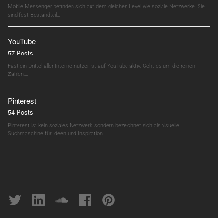
Mobile Messenger befinden sich auf dem gleichen Level wie soziale Netzwerke. Sie
sind fest Bestandteil…
YouTube
57 Posts
Fast ein Drittel aller Internetnutzer ist auf YouTube aktiv. Geht es um die reinen
Zahlen,…
Pinterest
54 Posts
Pinterest ist kein soziales Netzwerk, sondern bezeichnet sich als visuelle
Suchmaschine für Ideen und Inspiration.…
Twitter
linkedin
soundcloud
Facebook
pinterest