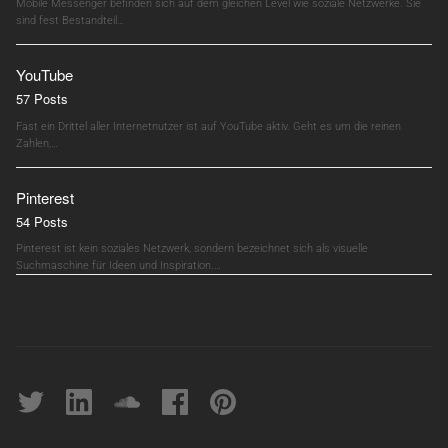
Mobile Messenger befinden sich auf dem gleichen Level wie soziale Netzwerke. Sie
sind fest Bestandteil…
YouTube
57 Posts
Fast ein Drittel aller Internetnutzer ist auf YouTube aktiv. Geht es um die reinen
Zahlen,…
Pinterest
54 Posts
Pinterest ist kein soziales Netzwerk, sondern bezeichnet sich als visuelle
Suchmaschine für Ideen und Inspiration.…
Twitter
linkedin
soundcloud
Facebook
pinterest