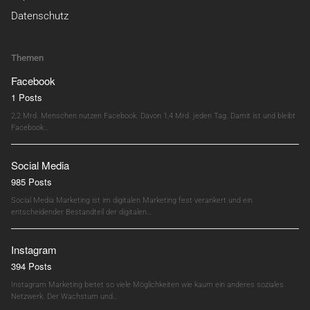
Datenschutz
Themen
Facebook
1 Posts
2,2 Mrd. Menschen nutzen Facebook. Davon 1,4 Mrd. jeden Tag. Damit ist und bleibt
Facebook…
Social Media
985 Posts
Social Media Marketing ist im digitalen Marketing fest verankert und ein
entscheidender Bestandteil der digitalen…
Instagram
394 Posts
Instagram Marketing bietet so viele Möglichkeiten wie kaum ein anderes soziales
Netzwerk. Der Wachstum und…