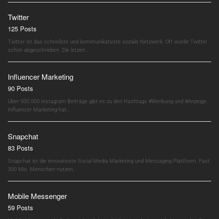
Twitter
125 Posts
Twitter ist das schnellste und kommunikativste soziale Netzwerk. Oft wurde Twitter
schon abgeschrieben. Die letzen…
Influencer Marketing
90 Posts
Über 500.000 Instagram Beiträge gibt es zu den Hashtags #Werbung und #Anzeige.
Influencer Marketing hat…
Snapchat
83 Posts
Snapchat ist die innovativste Social Media Marketing und Messaging Plattform. Fast
300 Mio. Menschen nutzen…
Mobile Messenger
59 Posts