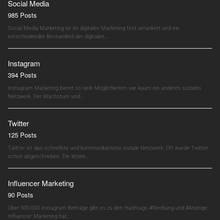
Social Media
985 Posts
Social Media Marketing ist im digitalen Marketing fest verankert und ein
entscheidender Bestandteil der digitalen…
Instagram
394 Posts
Instagram Marketing bietet so viele Möglichkeiten wie kaum ein anderes soziales
Netzwerk. Der Wachstum und…
Twitter
125 Posts
Twitter ist das schnellste und kommunikativste soziale Netzwerk. Oft wurde Twitter
schon abgeschrieben. Die letzen…
Influencer Marketing
90 Posts
Über 500.000 Instagram Beiträge gibt es zu den Hashtags #Werbung und #Anzeige.
Influencer Marketing hat…