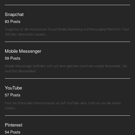
Snapchat
83 Posts
Snapchat ist die innovativste Social Media Marketing und Messaging Plattform. Fast
300 Mio. Menschen nutzen…
Mobile Messenger
59 Posts
Mobile Messenger befinden sich auf dem gleichen Level wie soziale Netzwerke. Sie
sind fest Bestandteil…
YouTube
57 Posts
Fast ein Drittel aller Internetnutzer ist auf YouTube aktiv. Geht es um die reinen
Zahlen,…
Pinterest
54 Posts