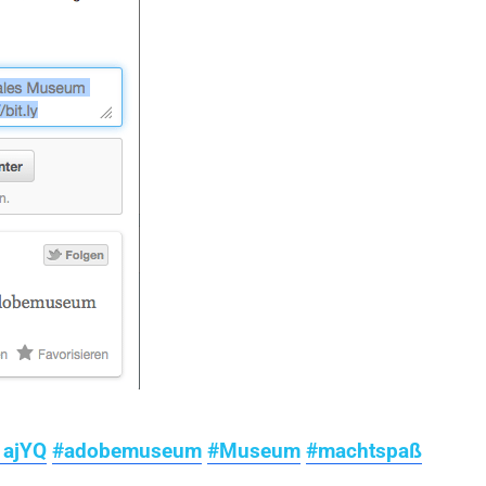
1ajYQ
#adobemuseum
#Museum
#machtspaß