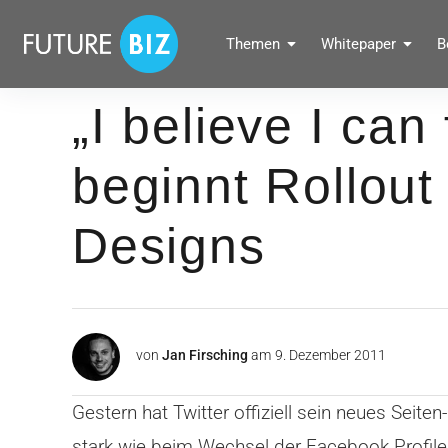
Inhalte
überspringen
FUTUREBIZ
Themen
Whitepaper
B
Social Media Marketing Blog für Unternehmen by BRANDPUNKT
„I believe I can 
beginnt Rollou
Designs
von
Jan Firsching
am
9. Dezember 2011
Gestern hat Twitter offiziell sein neues Seit
stark wie beim Wechsel der Facebook Profile 