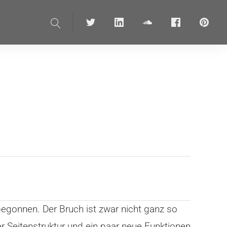
Suche
Twitter
linkedin
soundcloud
Facebook
pinteres
 begonnen. Der Bruch ist zwar nicht ganz so
r Seitenstruktur und ein paar neue Funktionen