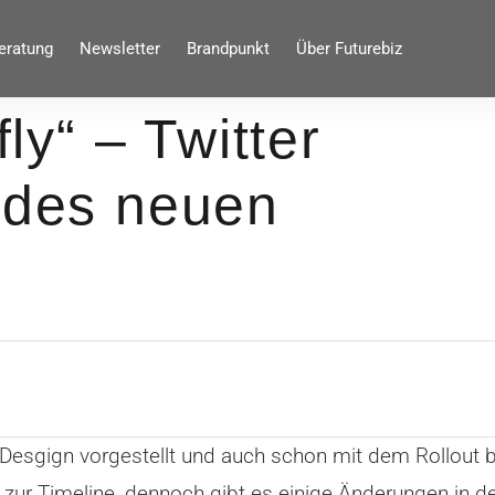
eratung
Newsletter
Brandpunkt
Über Futurebiz
fly“ – Twitter
t des neuen
en-Desgign vorgestellt und auch schon mit dem Rollout
zur Timeline, dennoch gibt es einige Änderungen in de