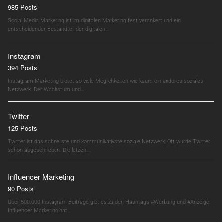
985 Posts
Social Media Marketing ist im digitalen Marketing fest verankert und ein
entscheidender Bestandteil der digitalen…
Instagram
394 Posts
Instagram Marketing bietet so viele Möglichkeiten wie kaum ein anderes soziales
Netzwerk. Der Wachstum und…
Twitter
125 Posts
Twitter ist das schnellste und kommunikativste soziale Netzwerk. Oft wurde Twitter
schon abgeschrieben. Die letzen…
Influencer Marketing
90 Posts
Über 500.000 Instagram Beiträge gibt es zu den Hashtags #Werbung und #Anzeige.
Influencer Marketing hat…