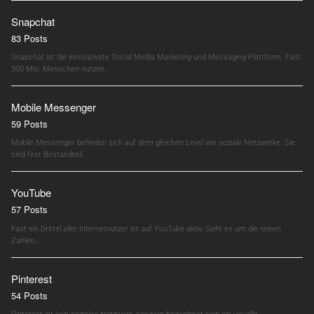
Snapchat
83 Posts
Snapchat ist die innovativste Social Media Marketing und Messaging Plattform. Fast
300 Mio. Menschen nutzen…
Mobile Messenger
59 Posts
Mobile Messenger befinden sich auf dem gleichen Level wie soziale Netzwerke. Sie
sind fest Bestandteil…
YouTube
57 Posts
Fast ein Drittel aller Internetnutzer ist auf YouTube aktiv. Geht es um die reinen
Zahlen,…
Pinterest
54 Posts