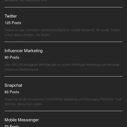
Netzwerk. Der Wachstum und…
Twitter
125 Posts
Twitter ist das schnellste und kommunikativste soziale Netzwerk. Oft wurde Twitter
schon abgeschrieben. Die letzen…
Influencer Marketing
90 Posts
Über 500.000 Instagram Beiträge gibt es zu den Hashtags #Werbung und #Anzeige.
Influencer Marketing hat…
Snapchat
83 Posts
Snapchat ist die innovativste Social Media Marketing und Messaging Plattform. Fast
300 Mio. Menschen nutzen…
Mobile Messenger
59 Posts