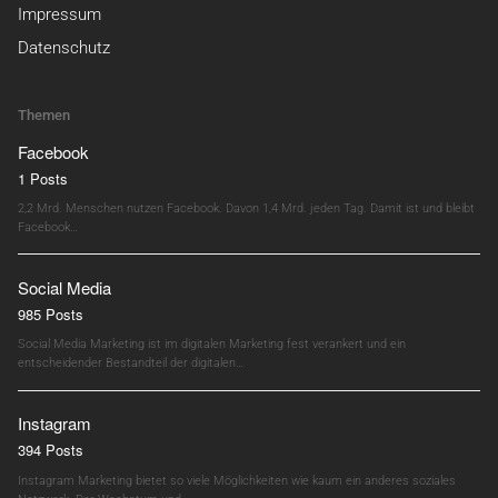
Impressum
Datenschutz
Themen
Facebook
1 Posts
2,2 Mrd. Menschen nutzen Facebook. Davon 1,4 Mrd. jeden Tag. Damit ist und bleibt
Facebook…
Social Media
985 Posts
Social Media Marketing ist im digitalen Marketing fest verankert und ein
entscheidender Bestandteil der digitalen…
Instagram
394 Posts
Instagram Marketing bietet so viele Möglichkeiten wie kaum ein anderes soziales