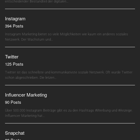
entscheidender Bestandteil der digitalen…
Instagram
394 Posts
Instagram Marketing bietet so viele Möglichkeiten wie kaum ein anderes soziales
Netzwerk. Der Wachstum und…
Twitter
125 Posts
Twitter ist das schnellste und kommunikativste soziale Netzwerk. Oft wurde Twitter
schon abgeschrieben. Die letzen…
Influencer Marketing
90 Posts
Über 500.000 Instagram Beiträge gibt es zu den Hashtags #Werbung und #Anzeige.
Influencer Marketing hat…
Snapchat