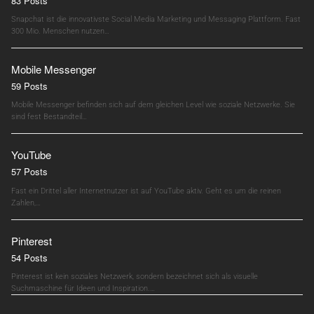
83 Posts
Snapchat ist die innovativste Social Media Marketing und Messaging Plattform. Fast
300 Mio. Menschen nutzen…
Mobile Messenger
59 Posts
Mobile Messenger befinden sich auf dem gleichen Level wie soziale Netzwerke. Sie
sind fest Bestandteil…
YouTube
57 Posts
Fast ein Drittel aller Internetnutzer ist auf YouTube aktiv. Geht es um die reinen
Zahlen,…
Pinterest
54 Posts
Pinterest ist kein soziales Netzwerk, sondern bezeichnet sich als visuelle
Suchmaschine für Ideen und Inspiration.…