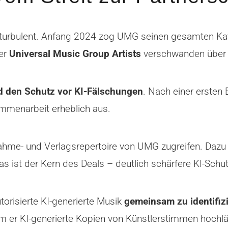
 turbulent. Anfang 2024 zog UMG seinen gesamten Kat
rer
Universal Music Group Artists
verschwanden über 
d den Schutz vor KI-Fälschungen
. Nach einer ersten
mmenarbeit erheblich aus.
ufnahme- und Verlagsrepertoire von UMG zugreifen. D
s ist der Kern des Deals – deutlich schärfere KI-Sc
torisierte KI-generierte Musik
gemeinsam zu identifiz
 er KI-generierte Kopien von Künstlerstimmen hochläd