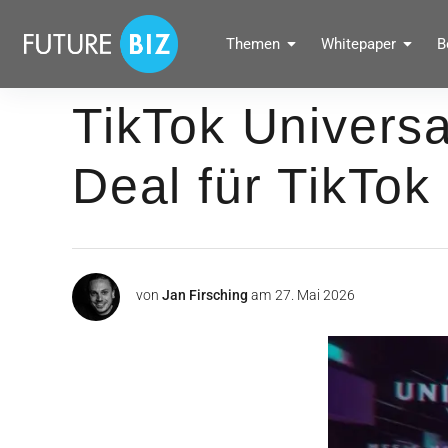
Inhalte
überspringen
FUTUREBIZ
Themen
Whitepaper
B
Social Media Marketing Blog für Unternehmen by BRANDPUNKT
TikTok Univers
Deal für TikTok
von
Jan Firsching
am
27. Mai 2026