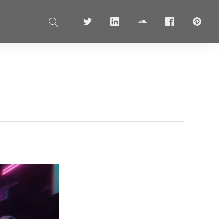
Suche
Twitter
linkedin
soundcloud
Facebook
pinteres