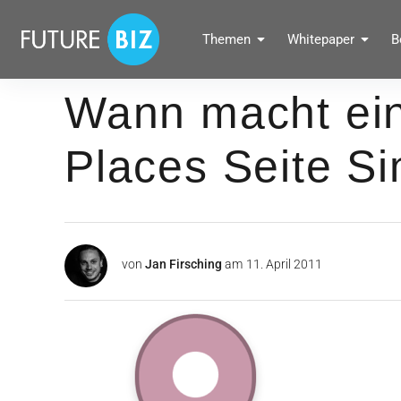
Inhalte
überspringen
FUTUREBIZ
Themen
Whitepaper
B
Social Media Marketing Blog für Unternehmen by BRANDPUNKT
Wann macht ei
Places Seite S
von
Jan Firsching
am
11. April 2011