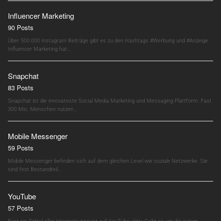
Influencer Marketing
90 Posts
Über 500.000 Instagram Beiträge gibt es zu den Hashtags #Werbung und #Anzeige.
Influencer Marketing hat…
Snapchat
83 Posts
Snapchat ist die innovativste Social Media Marketing und Messaging Plattform. Fast
300 Mio. Menschen nutzen…
Mobile Messenger
59 Posts
Mobile Messenger befinden sich auf dem gleichen Level wie soziale Netzwerke. Sie
sind fest Bestandteil…
YouTube
57 Posts