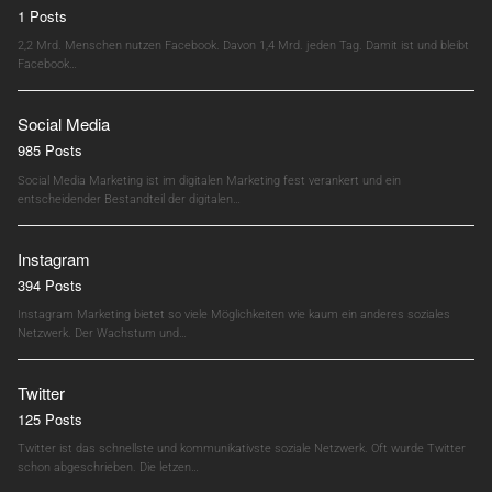
1 Posts
2,2 Mrd. Menschen nutzen Facebook. Davon 1,4 Mrd. jeden Tag. Damit ist und bleibt
Facebook…
Social Media
985 Posts
Social Media Marketing ist im digitalen Marketing fest verankert und ein
entscheidender Bestandteil der digitalen…
Instagram
394 Posts
Instagram Marketing bietet so viele Möglichkeiten wie kaum ein anderes soziales
Netzwerk. Der Wachstum und…
Twitter
125 Posts
Twitter ist das schnellste und kommunikativste soziale Netzwerk. Oft wurde Twitter
schon abgeschrieben. Die letzen…