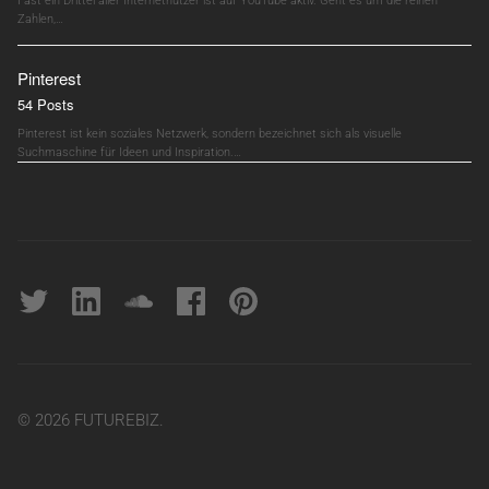
Fast ein Drittel aller Internetnutzer ist auf YouTube aktiv. Geht es um die reinen
Zahlen,…
Pinterest
54 Posts
Pinterest ist kein soziales Netzwerk, sondern bezeichnet sich als visuelle
Suchmaschine für Ideen und Inspiration.…
Twitter
linkedin
soundcloud
Facebook
pinterest
© 2026 FUTUREBIZ.