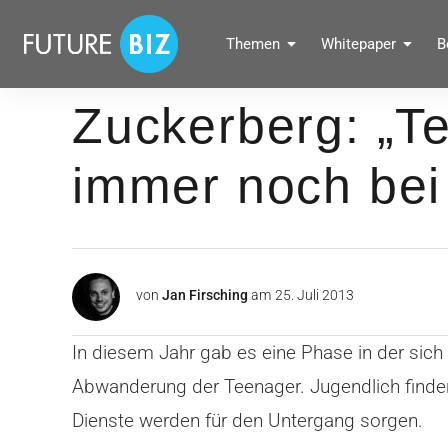
Inhalte
überspringen
FUTUREBIZ
Themen
Whitepaper
B
Social Media Marketing Blog für Unternehmen by BRANDPUNKT
Zuckerberg: „T
immer noch bei
von
Jan Firsching
am
25. Juli 2013
In diesem Jahr gab es eine Phase in der sich 
Abwanderung der Teenager. Jugendlich finden
Dienste werden für den Untergang sorgen.