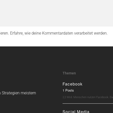
ieren.
Erfahre, wie deine Kommentardaten verarbeitet werden.
Themen
Facebook
1 Posts
 Strategien meistern
2,2 Mrd. Menschen nutzen Facebook. Dav
Social Media