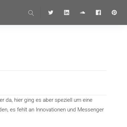
Suche
Twitter
linkedin
soundcloud
Facebook
pinteres
r da, hier ging es aber speziell um eine
den, es fehlt an Innovationen und Messenger