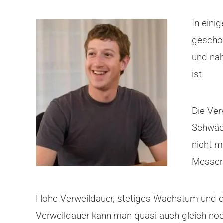
In einig
geschos
und na
ist.
Die Ver
Schwäch
nicht m
Messeng
Hohe Verweildauer, stetiges Wachstum und d
Verweildauer kann man quasi auch gleich noc