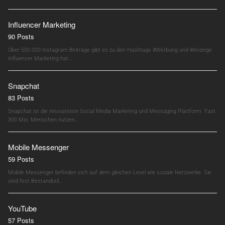
Influencer Marketing
90 Posts
Über 500.000 Instagram Beiträge gibt es zu den Hashtags #Werbung und #Anzeige.
Influencer Marketing hat…
Snapchat
83 Posts
Snapchat ist die innovativste Social Media Marketing und Messaging Plattform. Fast
300 Mio. Menschen nutzen…
Mobile Messenger
59 Posts
Mobile Messenger befinden sich auf dem gleichen Level wie soziale Netzwerke. Sie
sind fest Bestandteil…
YouTube
57 Posts