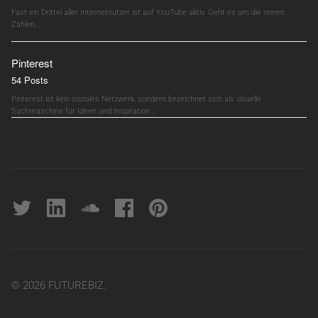
Fast ein Drittel aller Internetnutzer ist auf YouTube aktiv. Geht es um die reinen
Zahlen,…
Pinterest
54 Posts
Pinterest ist kein soziales Netzwerk, sondern bezeichnet sich als visuelle
Suchmaschine für Ideen und Inspiration.…
Twitter
linkedin
soundcloud
Facebook
pinterest
© 2026 FUTUREBIZ.