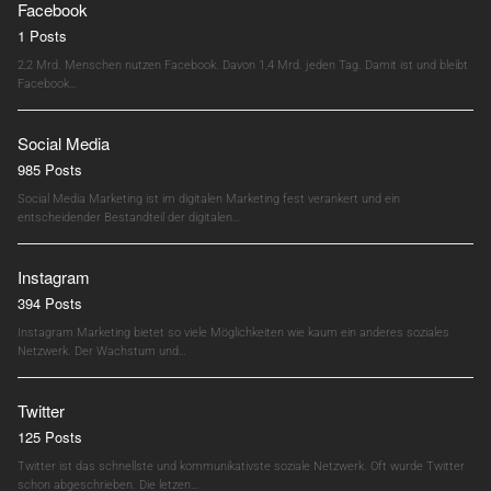
Facebook
1 Posts
2,2 Mrd. Menschen nutzen Facebook. Davon 1,4 Mrd. jeden Tag. Damit ist und bleibt
Facebook…
Social Media
985 Posts
Social Media Marketing ist im digitalen Marketing fest verankert und ein
entscheidender Bestandteil der digitalen…
Instagram
394 Posts
Instagram Marketing bietet so viele Möglichkeiten wie kaum ein anderes soziales
Netzwerk. Der Wachstum und…
Twitter
125 Posts
Twitter ist das schnellste und kommunikativste soziale Netzwerk. Oft wurde Twitter
schon abgeschrieben. Die letzen…