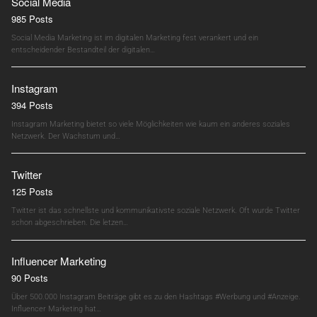
Social Media
985 Posts
Social Media Marketing ist im digitalen Marketing fest verankert und ein
entscheidender Bestandteil der digitalen…
Instagram
394 Posts
Instagram Marketing bietet so viele Möglichkeiten wie kaum ein anderes soziales
Netzwerk. Der Wachstum und…
Twitter
125 Posts
Twitter ist das schnellste und kommunikativste soziale Netzwerk. Oft wurde Twitter
schon abgeschrieben. Die letzen…
Influencer Marketing
90 Posts
Über 500.000 Instagram Beiträge gibt es zu den Hashtags #Werbung und #Anzeige.
Influencer Marketing hat…