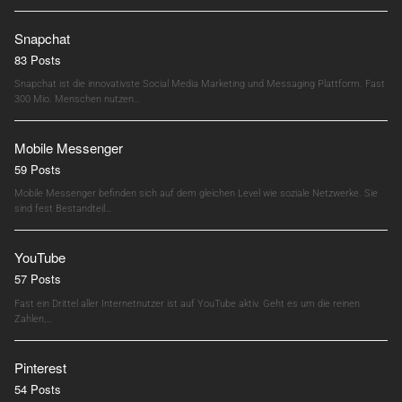
Snapchat
83 Posts
Snapchat ist die innovativste Social Media Marketing und Messaging Plattform. Fast
300 Mio. Menschen nutzen…
Mobile Messenger
59 Posts
Mobile Messenger befinden sich auf dem gleichen Level wie soziale Netzwerke. Sie
sind fest Bestandteil…
YouTube
57 Posts
Fast ein Drittel aller Internetnutzer ist auf YouTube aktiv. Geht es um die reinen
Zahlen,…
Pinterest
54 Posts