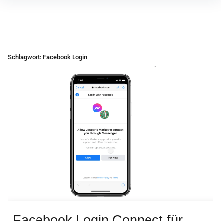
Inhalte
überspringen
Schlagwort:
Facebook Login
Facebook Login Connect für