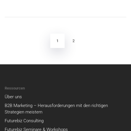
Seitennummerierung
der
Beiträge
1
2
Ressourcen
Über uns
B2B Marketing – Herausforderungen mit den richtigen
Strategien meistern
Futurebiz Consulting
Futurebiz Seminare & Workshops