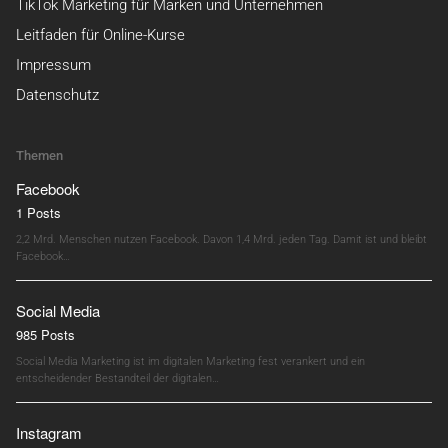
TikTok Marketing für Marken und Unternehmen
Leitfaden für Online-Kurse
Impressum
Datenschutz
Themen
Facebook
1 Posts
2,2 Mrd. Menschen nutzen Facebook. Davon 1,4 Mrd. jeden Tag. Damit ist und bleibt
Facebook…
Social Media
985 Posts
Social Media Marketing ist im digitalen Marketing fest verankert und ein
entscheidender Bestandteil der digitalen…
Instagram