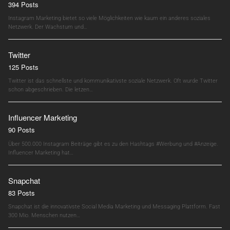
394 Posts
Instagram Marketing bietet so viele Möglichkeiten wie kaum ein anderes soziales
Netzwerk. Der Wachstum und…
Twitter
125 Posts
Twitter ist das schnellste und kommunikativste soziale Netzwerk. Oft wurde Twitter
schon abgeschrieben. Die letzen…
Influencer Marketing
90 Posts
Über 500.000 Instagram Beiträge gibt es zu den Hashtags #Werbung und #Anzeige.
Influencer Marketing hat…
Snapchat
83 Posts
Snapchat ist die innovativste Social Media Marketing und Messaging Plattform. Fast
300 Mio. Menschen nutzen…