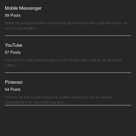
Mobile Messenger
59 Posts
Mobile Messenger befinden sich auf dem gleichen Level wie soziale Netzwerke. Sie
sind fest Bestandteil…
YouTube
57 Posts
Fast ein Drittel aller Internetnutzer ist auf YouTube aktiv. Geht es um die reinen
Zahlen,…
Pinterest
54 Posts
Pinterest ist kein soziales Netzwerk, sondern bezeichnet sich als visuelle
Suchmaschine für Ideen und Inspiration.…