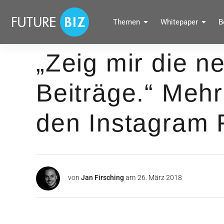
Inhalte
überspringen
FUTUREBIZ
Themen
Whitepaper
B
Social Media Marketing Blog für Unternehmen by BRANDPUNKT
„Zeig mir die n
Beiträge.“ Mehr 
den Instagram 
von
Jan Firsching
am
26. März 2018