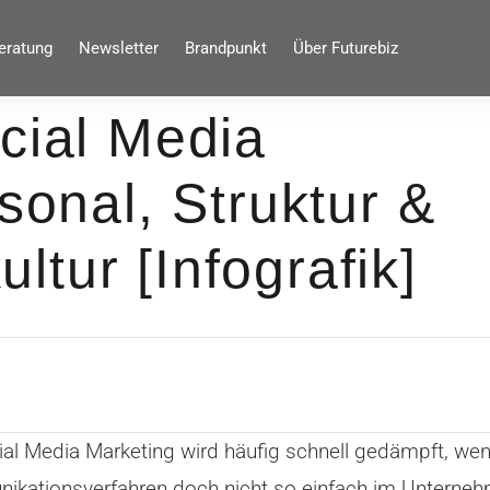
eratung
Newsletter
Brandpunkt
Über Futurebiz
cial Media
sonal, Struktur &
tur [Infografik]
l Media Marketing wird häufig schnell gedämpft, wenn 
kationsverfahren doch nicht so einfach im Unterneh