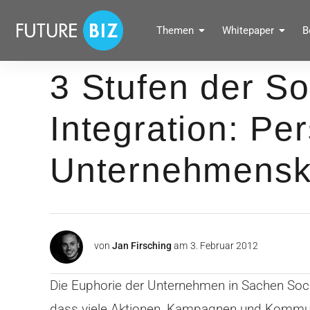
Inhalte
überspringen
FUTUREBIZ
Themen
Whitepaper
B
Social Media Marketing Blog für Unternehmen by BRANDPUNKT
3 Stufen der So
Integration: Per
Unternehmenskul
von
Jan Firsching
am
3. Februar 2012
Die Euphorie der Unternehmen in Sachen Socia
dass viele Aktionen, Kampagnen und Kommuni