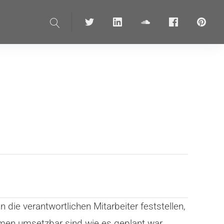
Suche
Twitter
linkedin
soundcloud
Facebook
pinteres
die verantwortlichen Mitarbeiter feststellen,
men umsetzbar sind wie es geplant war.