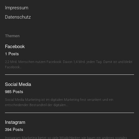
Impressum
Datenschutz
Themen
Facebook
1 Posts
2,2 Mrd. Menschen nutzen Facebook. Davon 1,4 Mrd. jeden Tag. Damit ist und bleibt
Facebook…
Social Media
985 Posts
Social Media Marketing ist im digitalen Marketing fest verankert und ein
entscheidender Bestandteil der digitalen…
Instagram
394 Posts
Instagram Marketing bietet so viele Möglichkeiten wie kaum ein anderes soziales