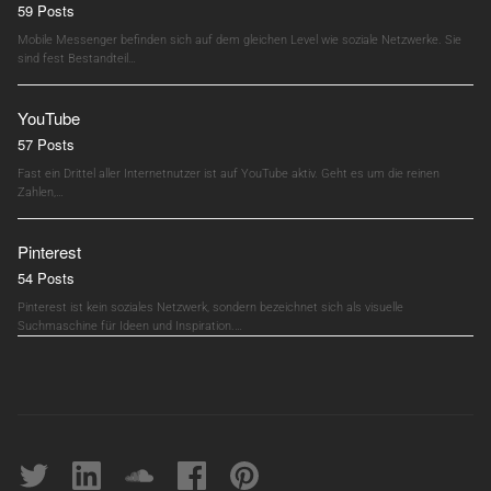
59 Posts
Mobile Messenger befinden sich auf dem gleichen Level wie soziale Netzwerke. Sie
sind fest Bestandteil…
YouTube
57 Posts
Fast ein Drittel aller Internetnutzer ist auf YouTube aktiv. Geht es um die reinen
Zahlen,…
Pinterest
54 Posts
Pinterest ist kein soziales Netzwerk, sondern bezeichnet sich als visuelle
Suchmaschine für Ideen und Inspiration.…
Twitter
linkedin
soundcloud
Facebook
pinterest