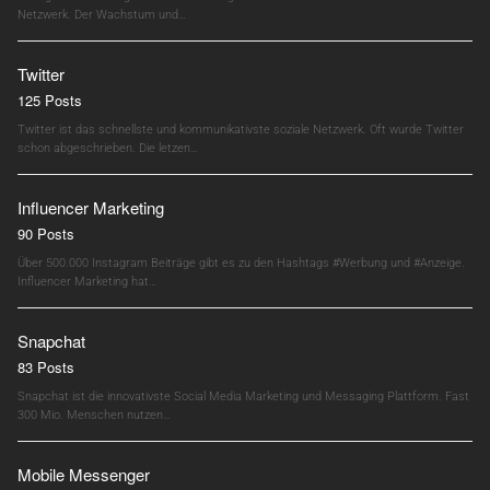
Netzwerk. Der Wachstum und…
Twitter
125 Posts
Twitter ist das schnellste und kommunikativste soziale Netzwerk. Oft wurde Twitter
schon abgeschrieben. Die letzen…
Influencer Marketing
90 Posts
Über 500.000 Instagram Beiträge gibt es zu den Hashtags #Werbung und #Anzeige.
Influencer Marketing hat…
Snapchat
83 Posts
Snapchat ist die innovativste Social Media Marketing und Messaging Plattform. Fast
300 Mio. Menschen nutzen…
Mobile Messenger