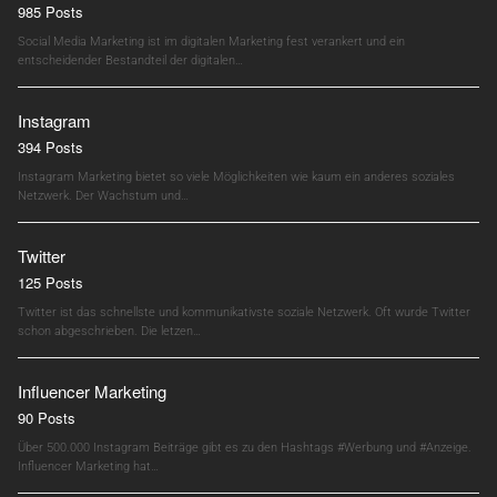
985 Posts
Social Media Marketing ist im digitalen Marketing fest verankert und ein
entscheidender Bestandteil der digitalen…
Instagram
394 Posts
Instagram Marketing bietet so viele Möglichkeiten wie kaum ein anderes soziales
Netzwerk. Der Wachstum und…
Twitter
125 Posts
Twitter ist das schnellste und kommunikativste soziale Netzwerk. Oft wurde Twitter
schon abgeschrieben. Die letzen…
Influencer Marketing
90 Posts
Über 500.000 Instagram Beiträge gibt es zu den Hashtags #Werbung und #Anzeige.
Influencer Marketing hat…