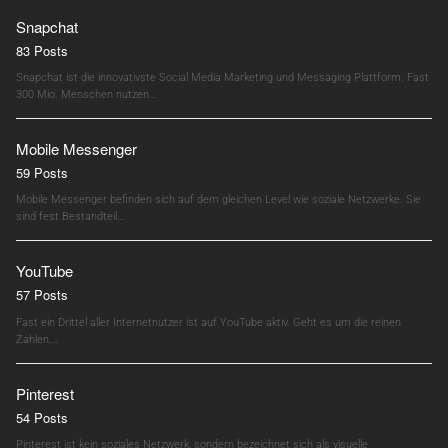
Snapchat
83 Posts
Snapchat ist die innovativste Social Media Marketing und Messaging Plattform. Fast
300 Mio. Menschen nutzen…
Mobile Messenger
59 Posts
Mobile Messenger befinden sich auf dem gleichen Level wie soziale Netzwerke. Sie
sind fest Bestandteil…
YouTube
57 Posts
Fast ein Drittel aller Internetnutzer ist auf YouTube aktiv. Geht es um die reinen
Zahlen,…
Pinterest
54 Posts
Pinterest ist kein soziales Netzwerk, sondern bezeichnet sich als visuelle