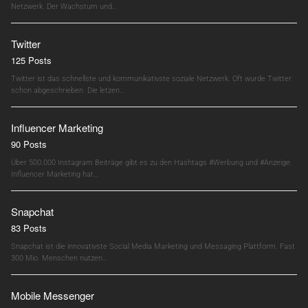
Netzwerk. Der Wachstum und…
Twitter
125 Posts
Twitter ist das schnellste und kommunikativste soziale Netzwerk. Oft wurde Twitter
schon abgeschrieben. Die letzen…
Influencer Marketing
90 Posts
Über 500.000 Instagram Beiträge gibt es zu den Hashtags #Werbung und #Anzeige.
Influencer Marketing hat…
Snapchat
83 Posts
Snapchat ist die innovativste Social Media Marketing und Messaging Plattform. Fast
300 Mio. Menschen nutzen…
Mobile Messenger