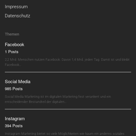
Impressum
Datenschutz
Themen
Facebook
1 Posts
2,2 Mrd. Menschen nutzen Facebook. Davon 1,4 Mrd. jeden Tag. Damit ist und bleibt
Facebook…
Social Media
985 Posts
Social Media Marketing ist im digitalen Marketing fest verankert und ein
entscheidender Bestandteil der digitalen…
Instagram
394 Posts
Instagram Marketing bietet so viele Möglichkeiten wie kaum ein anderes soziales