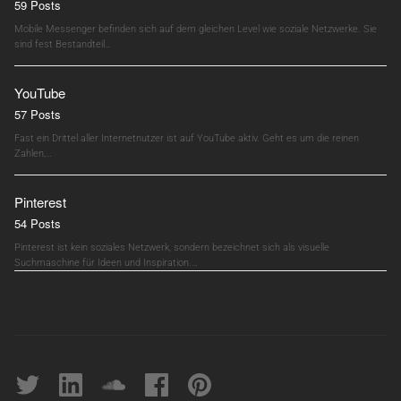
59 Posts
Mobile Messenger befinden sich auf dem gleichen Level wie soziale Netzwerke. Sie
sind fest Bestandteil…
YouTube
57 Posts
Fast ein Drittel aller Internetnutzer ist auf YouTube aktiv. Geht es um die reinen
Zahlen,…
Pinterest
54 Posts
Pinterest ist kein soziales Netzwerk, sondern bezeichnet sich als visuelle
Suchmaschine für Ideen und Inspiration.…
Twitter
linkedin
soundcloud
Facebook
pinterest