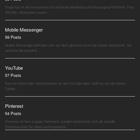
Snapchat ist die innovativste Social Media Marketing und Messaging Plattform. Fast
300 Mio. Menschen nutzen…
Mobile Messenger
59 Posts
Mobile Messenger befinden sich auf dem gleichen Level wie soziale Netzwerke. Sie
sind fest Bestandteil…
YouTube
57 Posts
Fast ein Drittel aller Internetnutzer ist auf YouTube aktiv. Geht es um die reinen
Zahlen,…
Pinterest
54 Posts
Pinterest ist kein soziales Netzwerk, sondern bezeichnet sich als visuelle
Suchmaschine für Ideen und Inspiration.…