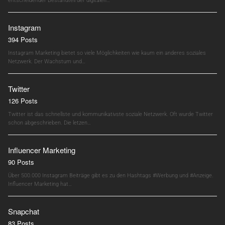
entscheidender Bestandteil der digitalen…
Instagram
394 Posts
Instagram Marketing bietet so viele Möglichkeiten wie kaum ein anderes soziales
Netzwerk. Der Wachstum und…
Twitter
126 Posts
Twitter ist das schnellste und kommunikativste soziale Netzwerk. Oft wurde Twitter
schon abgeschrieben. Die letzen…
Influencer Marketing
90 Posts
Über 500.000 Instagram Beiträge gibt es zu den Hashtags #Werbung und #Anzeige.
Influencer Marketing hat…
Snapchat
83 Posts