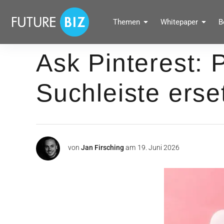
Inhalte
überspringen
FUTUREBIZ
Themen
Whitepaper
B
Social Media Marketing Blog für Unternehmen by BRANDPUNKT
Ask Pinterest: P
Suchleiste erse
von
Jan Firsching
am
19. Juni 2026