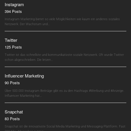
Instagram
394 Posts
Instagram Marketing bietet so viele Möglichkeiten wie kaum ein anderes soziales
Netzwerk. Der Wachstum und…
Twitter
125 Posts
Twitter ist das schnellste und kommunikativste soziale Netzwerk. Oft wurde Twitter
schon abgeschrieben. Die letzen…
Influencer Marketing
90 Posts
Über 500.000 Instagram Beiträge gibt es zu den Hashtags #Werbung und #Anzeige.
Influencer Marketing hat…
Snapchat
83 Posts
Snapchat ist die innovativste Social Media Marketing und Messaging Plattform. Fast