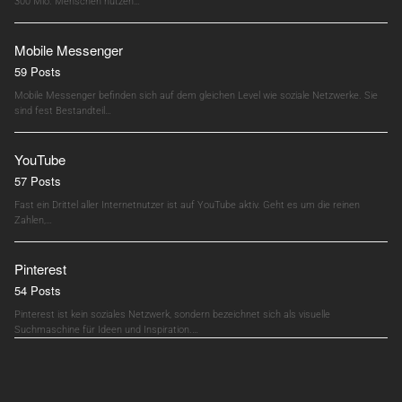
300 Mio. Menschen nutzen…
Mobile Messenger
59 Posts
Mobile Messenger befinden sich auf dem gleichen Level wie soziale Netzwerke. Sie
sind fest Bestandteil…
YouTube
57 Posts
Fast ein Drittel aller Internetnutzer ist auf YouTube aktiv. Geht es um die reinen
Zahlen,…
Pinterest
54 Posts
Pinterest ist kein soziales Netzwerk, sondern bezeichnet sich als visuelle
Suchmaschine für Ideen und Inspiration.…