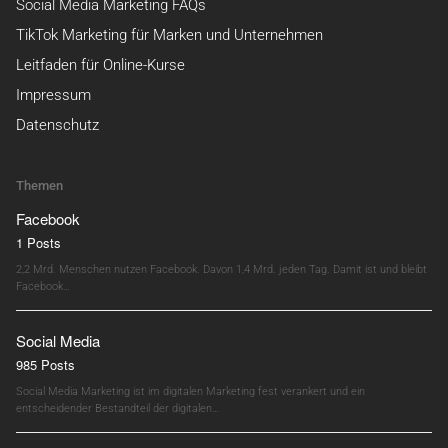
Social Media Marketing FAQs
TikTok Marketing für Marken und Unternehmen
Leitfaden für Online-Kurse
Impressum
Datenschutz
Themen
Facebook
1 Posts
2,2 Mrd. Menschen nutzen Facebook. Davon 1,4 Mrd. jeden Tag. Damit ist und bleibt
Facebook…
Social Media
985 Posts
Social Media Marketing ist im digitalen Marketing fest verankert und ein
entscheidender Bestandteil der digitalen…