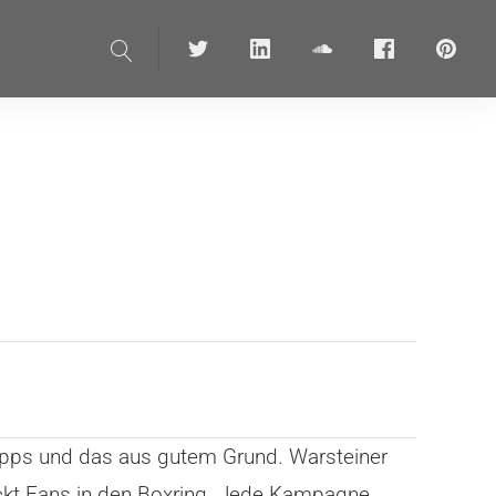
Suche
Twitter
linkedin
soundcloud
Facebook
pinteres
Apps und das aus gutem Grund. Warsteiner
hickt Fans in den Boxring. Jede Kampagne