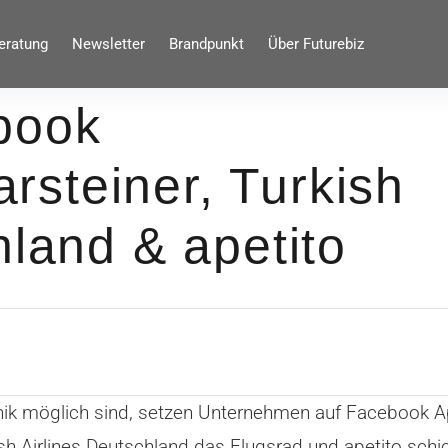
eratung
Newsletter
Brandpunkt
Über Futurebiz
book
steiner, Turkish
hland & apetito
onik möglich sind, setzen Unternehmen auf Facebook 
ish Airlines Deutschland das Flugsrad und apetito sc