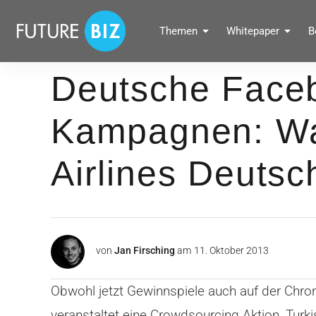
Inhalte
überspringen
FUTUREBIZ
Themen
Whitepaper
B
Social Media Marketing Blog für Unternehmen by BRANDPUNKT
Deutsche Face
Kampagnen: War
Airlines Deutsc
von
Jan Firsching
am
11. Oktober 2013
Obwohl jetzt Gewinnspiele auch auf der Chr
veranstaltet eine Crowdsourcing Aktion, Turk